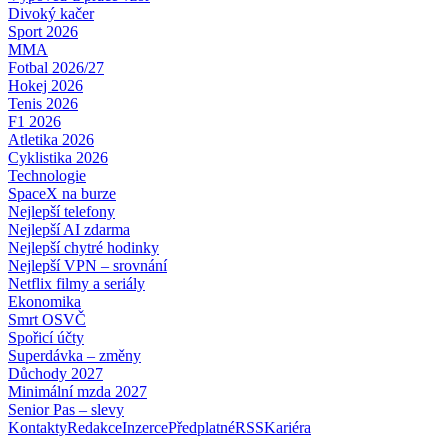
Divoký kačer
Sport 2026
MMA
Fotbal 2026/27
Hokej 2026
Tenis 2026
F1 2026
Atletika 2026
Cyklistika 2026
Technologie
SpaceX na burze
Nejlepší telefony
Nejlepší AI zdarma
Nejlepší chytré hodinky
Nejlepší VPN – srovnání
Netflix filmy a seriály
Ekonomika
Smrt OSVČ
Spořicí účty
Superdávka – změny
Důchody 2027
Minimální mzda 2027
Senior Pas – slevy
Kontakty
Redakce
Inzerce
Předplatné
RSS
Kariéra