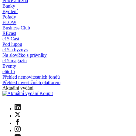
Práce a mzda
Banky
Bydlení
Pořady
FLOW
Business Club
REcast
e15 Cast
Pod lupou
e15 a byznys
Na slovíčko s právníky
e15 magazín
Eventy
elite15
Přehled nemovitostních fondů
Přehled investičních platforem
Aktuální vydání
Koupit