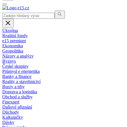
Ukrajina
Realitní fondy
e15 premium
Ekonomika
Geopolitika
Názory a analýzy
Byznys
České skupiny
Průmysl e energetika
Banky a finance
Reality a stavebnictví
Burzy a trhy
Doprava a logistika
Obchod a služby
Finexpert
Daňové přiznání
Důchody
Kalkulačky
Dávky