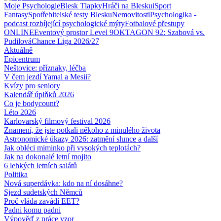
Moje Psychologie
Blesk Tlapky
Hráči na Blesku
iSport
Fantasy
Spotřebitelské testy Blesku
Nemovitosti
Psychologika -
podcast rozbíjející psychologické mýty
Fotbalové přestupy
ONLINE
Eventový prostor Level 9
OKTAGON 92: Szabová vs.
Pudilová
Chance Liga 2026/27
Aktuálně
Epicentrum
Neštovice: příznaky, léčba
V čem jezdí Yamal a Mesii?
Kvízy pro seniory
Kalendář úplňků 2026
Co je bodycount?
Léto 2026
Karlovarský filmový festival 2026
Znamení, že jste potkali někoho z minulého života
Astronomické úkazy 2026: zatmění slunce a další
Jak obléci miminko při vysokých teplotách?
Jak na dokonalé letní mojito
6 lehkých letních salátů
Politika
Nová superdávka: kdo na ní dosáhne?
Sjezd sudetských Němců
Proč vláda zavádí EET?
Padni komu padni
Výpověď z práce vzor