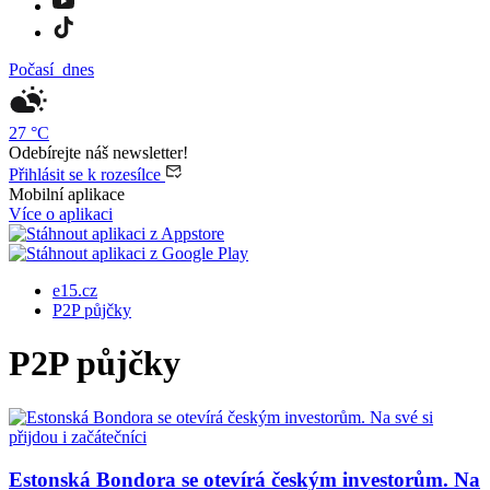
Počasí
dnes
27
°C
Odebírejte náš newsletter!
Přihlásit se k rozesílce
Mobilní aplikace
Více o aplikaci
e15.cz
P2P půjčky
P2P půjčky
Estonská Bondora se otevírá českým investorům. Na