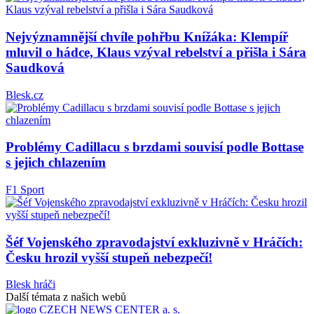
Nejvýznamnější chvíle pohřbu Knížáka: Klempíř
mluvil o hádce, Klaus vzýval rebelství a přišla i Sára
Saudková
Blesk.cz
Problémy Cadillacu s brzdami souvisí podle Bottase
s jejich chlazením
F1 Sport
Šéf Vojenského zpravodajství exkluzivně v Hráčích:
Česku hrozil vyšší stupeň nebezpečí!
Blesk hráči
Další témata z našich webů