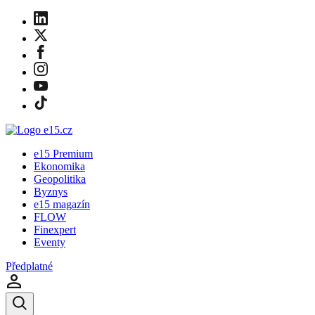
e15 Premium
Ekonomika
Geopolitika
Byznys
e15 magazín
FLOW
Finexpert
Eventy
Předplatné