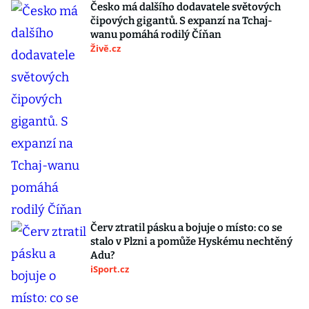
Česko má dalšího dodavatele světových
čipových gigantů. S expanzí na Tchaj-
wanu pomáhá rodilý Číňan
Živě.cz
Červ ztratil pásku a bojuje o místo: co se
stalo v Plzni a pomůže Hyskému nechtěný
Adu?
iSport.cz