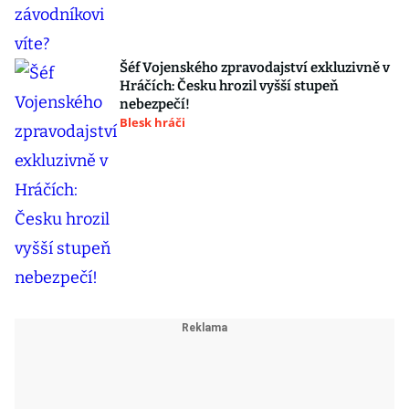
Šéf Vojenského zpravodajství exkluzivně v
Hráčích: Česku hrozil vyšší stupeň
nebezpečí!
Blesk hráči