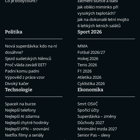
Co je bodycount?
zatmění slunce a další
Jak obléci miminko při
vysokých teplotách?
Jak na dokonalé letní mojito
6 lehkých letních salátů
Politika
Sport 2026
Nová superdávka: kdo na ní
MMA
dosáhne?
Fotbal 2026/27
Sjezd sudetských Němců
Hokej 2026
Proč vláda zavádí EET?
Tenis 2026
Padni komu padni
F1 2026
Výpověď z práce vzor
Atletika 2026
Divoký kačer
Cyklistika 2026
Technologie
Ekonomika
SpaceX na burze
Smrt OSVČ
Nejlepší telefony
Spořicí účty
Nejlepší AI zdarma
Superdávka – změny
Nejlepší chytré hodinky
Důchody 2027
Nejlepší VPN – srovnání
Minimální mzda 2027
Netflix filmy a seriály
Senior Pas – slevy