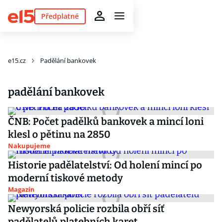
Předplatné
e15.cz
Padělání bankovek
padělání bankovek
ČNB: Počet padělků bankovek a mincí loni
klesl o pětinu na 2850
Nakupujeme
Historie padělatelství: Od holení mincí po
moderní tiskové metody
Magazín
Newyorská policie rozbila obří síť
padělatelů platebních karet