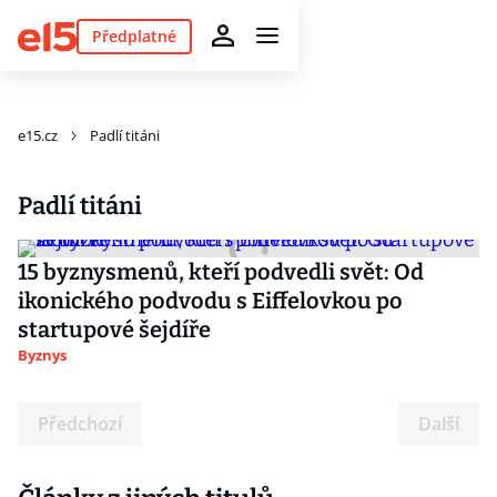
Předplatné
e15.cz
Padlí titáni
Padlí titáni
15 byznysmenů, kteří podvedli svět: Od
ikonického podvodu s Eiffelovkou po
startupové šejdíře
Byznys
Předchozí
Další