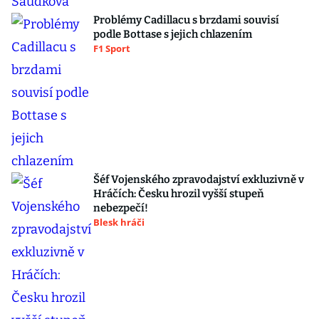
Problémy Cadillacu s brzdami souvisí
podle Bottase s jejich chlazením
F1 Sport
Šéf Vojenského zpravodajství exkluzivně v
Hráčích: Česku hrozil vyšší stupeň
nebezpečí!
Blesk hráči