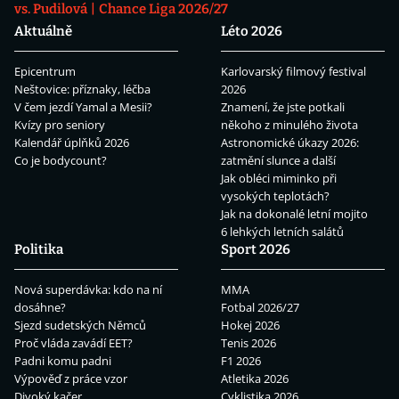
vs. Pudilová
Chance Liga 2026/27
Aktuálně
Léto 2026
Epicentrum
Karlovarský filmový festival
Neštovice: příznaky, léčba
2026
V čem jezdí Yamal a Mesii?
Znamení, že jste potkali
Kvízy pro seniory
někoho z minulého života
Kalendář úplňků 2026
Astronomické úkazy 2026:
Co je bodycount?
zatmění slunce a další
Jak obléci miminko při
vysokých teplotách?
Jak na dokonalé letní mojito
6 lehkých letních salátů
Politika
Sport 2026
Nová superdávka: kdo na ní
MMA
dosáhne?
Fotbal 2026/27
Sjezd sudetských Němců
Hokej 2026
Proč vláda zavádí EET?
Tenis 2026
Padni komu padni
F1 2026
Výpověď z práce vzor
Atletika 2026
Divoký kačer
Cyklistika 2026