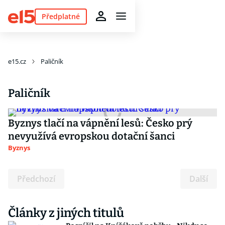
Předplatné
e15.cz
Paličník
Paličník
Byznys tlačí na vápnění lesů: Česko prý
nevyužívá evropskou dotační šanci
Byznys
Předchozí
Další
Články z jiných titulů