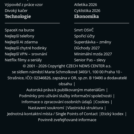
Výpověď z práce vzor
Atletika 2026
Divoký kačer
Cyklistika 2026
Technologie
Ekonomika
SpaceX na burze
Smrt OSVČ
Nejlepší telefony
Spořicí účty
Nejlepší AI zdarma
Superdávka – změny
Nejlepší chytré hodinky
Důchody 2027
Nejlepší VPN – srovnání
Minimální mzda 2027
Netflix filmy a seriály
Senior Pas – slevy
© 2001 - 2026 Copyright
CZECH NEWS CENTER a.s.
se sídlem náměstí Marie Schmolkové 3493/1, 100 00 Praha 10 -
Strašnice, IČO: 02346826, zapsána v OR, sp.zn. B 19490 a dodavatelé
obsahu
Autorská práva k publikovaným materiálům
Podmínky pro užívání služby informační společnosti
Informace o zpracování osobních údajů
Cookies
Nastavení soukromí
Vlastnická struktura
Jednotná kontaktní místa / Single Points of Contact
Etický kodex
Povinně zveřejňované informace