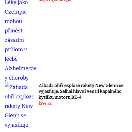
Záhada obří exploze rakety New Glenn se
vyjasňuje. Selhal hlavní ventil kapalného
kyslíku motoru BE-4
Živě.cz