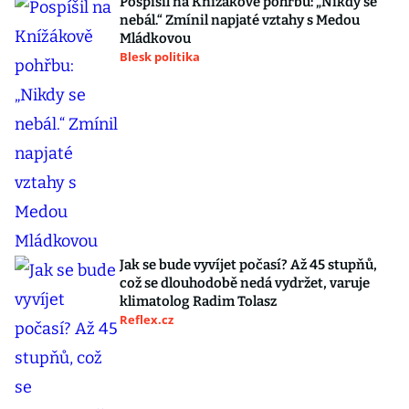
Pospíšil na Knížákově pohřbu: „Nikdy se
nebál.“ Zmínil napjaté vztahy s Medou
Mládkovou
Blesk politika
Jak se bude vyvíjet počasí? Až 45 stupňů,
což se dlouhodobě nedá vydržet, varuje
klimatolog Radim Tolasz
Reflex.cz