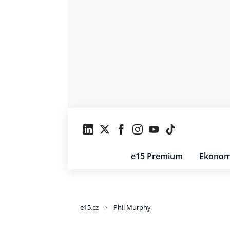
e15 Premium
Ekonom
e15.cz
Phil Murphy