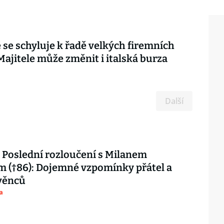
 se schyluje k řadě velkých firemních
 Majitele může změnit i italská burza
Další
Poslední rozloučení s Milanem
 (†86): Dojemné vzpomínky přátel a
věnců
a