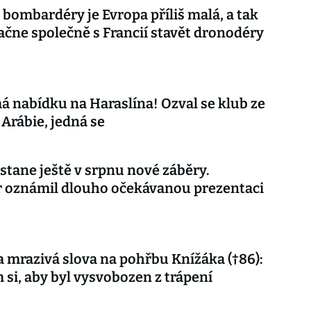
 bombardéry je Evropa příliš malá, a tak
ačne společně s Francií stavět dronodéry
á nabídku na Haraslína! Ozval se klub ze
Arábie, jedná se
stane ještě v srpnu nové záběry.
r oznámil dlouho očekávanou prezentaci
 mrazivá slova na pohřbu Knížáka (†86):
m si, aby byl vysvobozen z trápení