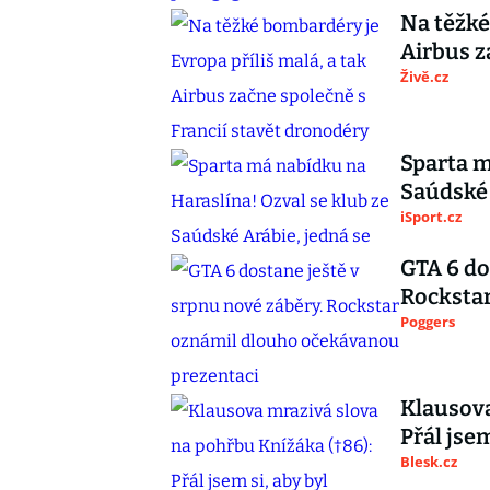
Na těžké
Airbus z
Živě.cz
Sparta m
Saúdské 
iSport.cz
GTA 6 do
Rocksta
Poggers
Klausova
Přál jse
Blesk.cz