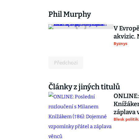
Phil Murphy
V Evropě
akvizic.
Byznys
Předchozí
Články z jiných titulů
ONLINE: 
Knížákem
záplava 
Blesk politik