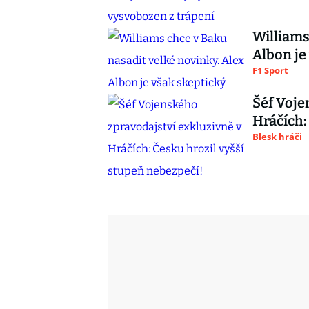
Williams
Albon je
F1 Sport
Šéf Voje
Hráčích:
Blesk hráči