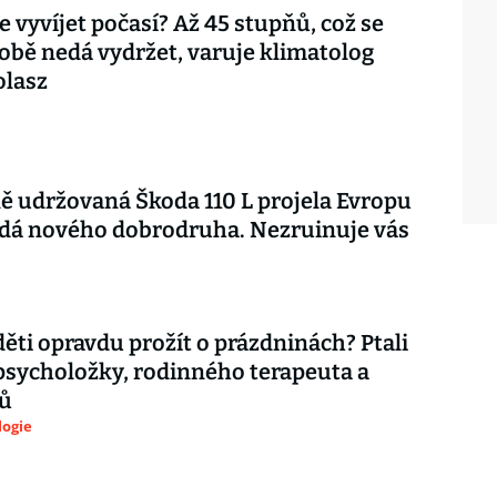
e vyvíjet počasí? Až 45 stupňů, což se
bě nedá vydržet, varuje klimatolog
olasz
ě udržovaná Škoda 110 L projela Evropu
edá nového dobrodruha. Nezruinuje vás
děti opravdu prožít o prázdninách? Ptali
psycholožky, rodinného terapeuta a
ů
logie