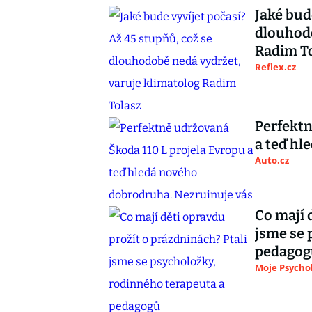
Jaké bud
dlouhodo
Radim T
Reflex.cz
Perfektn
a teď hl
Auto.cz
Co mají 
jsme se 
pedagog
Moje Psycho