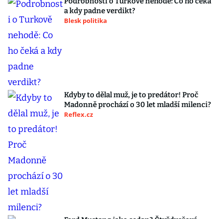
Podrobnosti o Turkově nehodě: Co ho čeká
a kdy padne verdikt?
Blesk politika
Kdyby to dělal muž, je to predátor! Proč
Madonně prochází o 30 let mladší milenci?
Reflex.cz