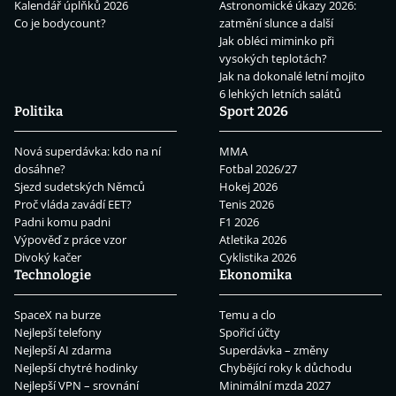
Kalendář úplňků 2026
Astronomické úkazy 2026:
Co je bodycount?
zatmění slunce a další
Jak obléci miminko při
vysokých teplotách?
Jak na dokonalé letní mojito
6 lehkých letních salátů
Politika
Sport 2026
Nová superdávka: kdo na ní
MMA
dosáhne?
Fotbal 2026/27
Sjezd sudetských Němců
Hokej 2026
Proč vláda zavádí EET?
Tenis 2026
Padni komu padni
F1 2026
Výpověď z práce vzor
Atletika 2026
Divoký kačer
Cyklistika 2026
Technologie
Ekonomika
SpaceX na burze
Temu a clo
Nejlepší telefony
Spořicí účty
Nejlepší AI zdarma
Superdávka – změny
Nejlepší chytré hodinky
Chybějící roky k důchodu
Nejlepší VPN – srovnání
Minimální mzda 2027