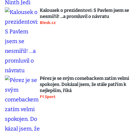
Kalousek o prezidentovi: S Pavlem jsem se
nesmířil! ...a promluvil o návratu
Blesk.cz
Pérez je se svým comebackem zatím velmi
spokojen. Dokázal jsem, že stále patřím k
nejlepším, říká
F1 Sport