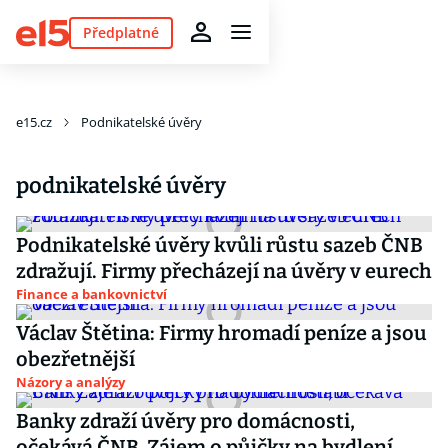
Předplatné
e15.cz
Podnikatelské úvěry
podnikatelské úvěry
Podnikatelské úvěry kvůli růstu sazeb ČNB
zdražují. Firmy přecházejí na úvěry v eurech
Finance a bankovnictví
Václav Štětina: Firmy hromadí peníze a jsou
obezřetnější
Názory a analýzy
Banky zdraží úvěry pro domácnosti,
očekává ČNB. Zájem o půjčky na bydlení