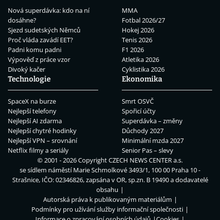
Nová superdávka: kdo na ní
MMA
dosáhne?
Fotbal 2026/27
Sjezd sudetských Němců
Hokej 2026
Proč vláda zavádí EET?
Tenis 2026
Padni komu padni
F1 2026
Výpověď z práce vzor
Atletika 2026
Divoký kačer
Cyklistika 2026
Technologie
Ekonomika
SpaceX na burze
Smrt OSVČ
Nejlepší telefony
Spořicí účty
Nejlepší AI zdarma
Superdávka – změny
Nejlepší chytré hodinky
Důchody 2027
Nejlepší VPN – srovnání
Minimální mzda 2027
Netflix filmy a seriály
Senior Pas – slevy
© 2001 - 2026 Copyright
CZECH NEWS CENTER a.s.
se sídlem náměstí Marie Schmolkové 3493/1, 100 00 Praha 10 -
Strašnice, IČO: 02346826, zapsána v OR, sp.zn. B 19490 a dodavatelé
obsahu
Autorská práva k publikovaným materiálům
Podmínky pro užívání služby informační společnosti
Informace o zpracování osobních údajů
Cookies