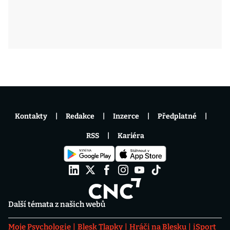
Kontakty
Redakce
Inzerce
Předplatné
RSS
Kariéra
Další témata z našich webů
Moje Psychologie
Blesk Tlapky
Hráči na Blesku
iSport