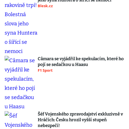
jeho syna Huntera o šířící se nemoci
Blesk.cz
Câmara se vyjádřil ke spekulacím, které ho
pojí se sedačkou u Haasu
F1 Sport
Šéf Vojenského zpravodajství exkluzivně v
Hráčích: Česku hrozil vyšší stupeň
nebezpečí!