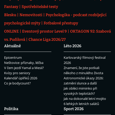
Fantasy
Spotřebitelské testy
Blesku
Nemovitosti
Psychologika - podcast rozbíjející
psychologické mýty
Fotbalové přestupy
ONLINE
Eventový prostor Level 9
OKTAGON 92: Szabová
vs. Pudilová
Chance Liga 2026/27
Aktuálně
Léto 2026
Epicentrum
Karlovarský filmový festival
Neštovice: příznaky, léčba
2026
V čem jezdí Yamal a Mesii?
Znamení, že jste potkali
Kvízy pro seniory
někoho z minulého života
Kalendář úplňků 2026
Astronomické úkazy 2026:
Co je bodycount?
zatmění slunce a další
Jak obléci miminko při
vysokých teplotách?
Jak na dokonalé letní mojito
6 lehkých letních salátů
Politika
Sport 2026