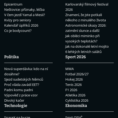
Epicentrum
Karlovarský filmový festival
Neštovice: příznaky, léčba
2026
V čem jezdí Yamal a Mesii?
Znamení, že jste potkali
Kvízy pro seniory
někoho z minulého života
Kalendář úplňků 2026
Astronomické úkazy 2026:
Co je bodycount?
zatmění slunce a další
Jak obléci miminko při
vysokých teplotách?
Jak na dokonalé letní mojito
6 lehkých letních salátů
Politika
Sport 2026
Nová superdávka: kdo na ní
MMA
dosáhne?
Fotbal 2026/27
Sjezd sudetských Němců
Hokej 2026
Proč vláda zavádí EET?
Tenis 2026
Padni komu padni
F1 2026
Výpověď z práce vzor
Atletika 2026
Divoký kačer
Cyklistika 2026
Technologie
Ekonomika
SpaceX na burze
Smrt OSVČ