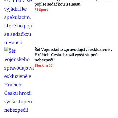
pojí se sedačkou u Haasu
F1 Sport
Šéf Vojenského zpravodajství exkluzivně v
Hráčích: Česku hrozil vyšší stupeň
nebezpečí!
Blesk hráči