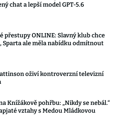
ý chat a lepší model GPT-5.6
é přestupy ONLINE: Slavný klub chce
 Sparta ale měla nabídku odmítnout
attinson oživí kontroverzní televizní
n
 na Knížákově pohřbu: „Nikdy se nebál.“
apjaté vztahy s Medou Mládkovou