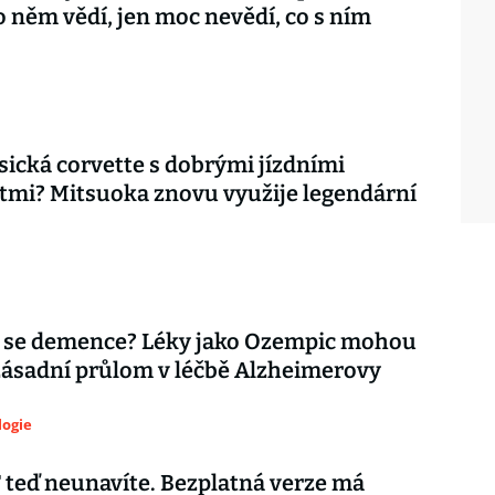
o něm vědí, jen moc nevědí, co s ním
asická corvette s dobrými jízdními
tmi? Mitsuoka znovu využije legendární
 se demence? Léky jako Ozempic mohou
zásadní průlom v léčbě Alzheimerovy
logie
teď neunavíte. Bezplatná verze má