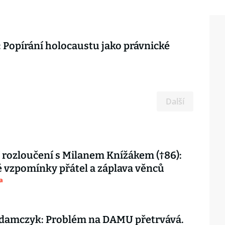
 Popírání holocaustu jako právnické
Další
 rozloučení s Milanem Knížákem (†86):
vzpomínky přátel a záplava věnců
a
damczyk: Problém na DAMU přetrvává.