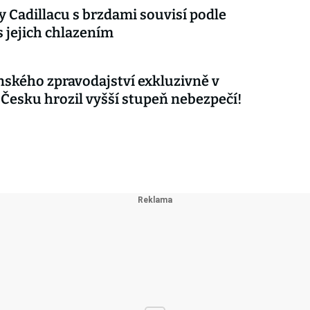
 Cadillacu s brzdami souvisí podle
s jejich chlazením
nského zpravodajství exkluzivně v
 Česku hrozil vyšší stupeň nebezpečí!