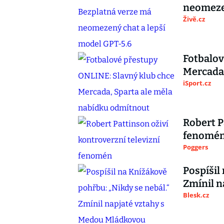
neomezen
Živě.cz
Fotbalov
Mercada,
iSport.cz
Robert P
fenomé
Poggers
Pospíšil
Zmínil n
Blesk.cz