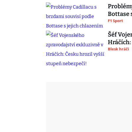
Problémy
Bottase 
F1 Sport
Šéf Voje
Hráčích:
Blesk hráči