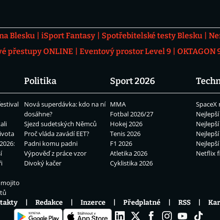
 na Blesku
iSport Fantasy
Spotřebitelské testy Blesku
Ne
vé přestupy ONLINE
Eventový prostor Level 9
OKTAGON 92
Politika
Sport 2026
Techn
estival
Nová superdávka: kdo na ní
MMA
SpaceX 
dosáhne?
Fotbal 2026/27
Nejlepší
ali
Sjezd sudetských Němců
Hokej 2026
Nejlepší
ivota
Proč vláda zavádí EET?
Tenis 2026
Nejlepší
2026:
Padni komu padni
F1 2026
Nejlepší
í
Výpověď z práce vzor
Atletika 2026
Netflix f
i
Divoký kačer
Cyklistika 2026
 mojito
átů
takty
Redakce
Inzerce
Předplatné
RSS
Kar