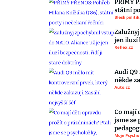
PŘÍMÝ PŘ
státní p
Blesk politik
Zalužnyj
jen iluzí
Reflex.cz
Audi Q9 
někde za
Auto.cz
Co mají 
jsme se 
pedagog
Moje Psycho