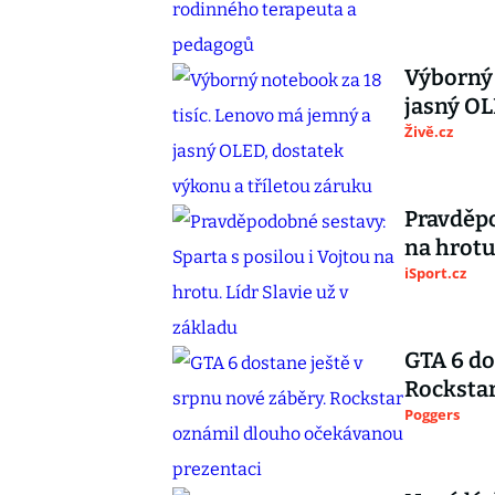
Výborný 
jasný OL
Živě.cz
Pravděpo
na hrotu
iSport.cz
GTA 6 do
Rocksta
Poggers