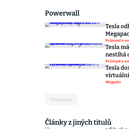
Powerwall
Tesla od
Megapack
Průmysl a e
Tesla má
nestíhá 
Průmysl a e
Tesla do
virtuáln
Magazín
Předchozí
Články z jiných titulů