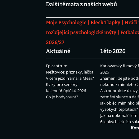
Další témata z našich webů
Moje Psychologie
Blesk Tlapky
Hráči
rozbíjející psychologické mýty
Fotbalo
2026/27
Aktuálně
Léto 2026
Epicentrum
Karlovarský filmový f
Neštovice: příznaky, léčba
2026
V čem jezdí Yamal a Mesii?
Znamení, že jste potk
Kvízy pro seniory
někoho z minulého ž
Kalendář úplňků 2026
Astronomické úkazy 
Co je bodycount?
zatmění slunce a dalš
Jak obléci miminko př
vysokých teplotách?
Jak na dokonalé letní
6 lehkých letních sal
Kon