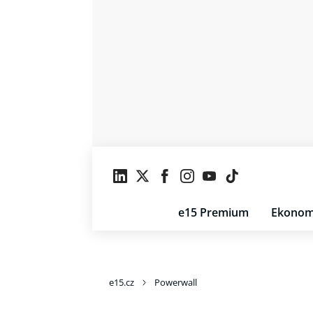
e15 Premium
Ekonom
e15.cz
Powerwall