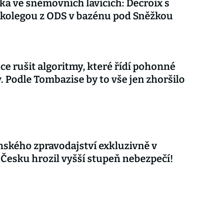
ka ve sněmovních lavicích: Decroix s
kolegou z ODS v bazénu pod Sněžkou
ce rušit algoritmy, které řídí pohonné
. Podle Tombazise by to vše jen zhoršilo
nského zpravodajství exkluzivně v
 Česku hrozil vyšší stupeň nebezpečí!