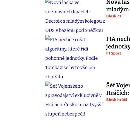
Nová lás
mladým 
Blesk.cz
FIA nech
jednotky
F1 Sport
Šéf Voje
Hráčích:
Blesk hráči