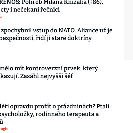
ENOS: Pohřeb Milana Knížáka (†86),
octy i nečekaní řečníci
a
 zpochybnil vstup do NATO. Aliance už je
 bezpečnosti, řídí ji staré doktríny
mělo mít kontroverzní prvek, který
kazují. Zasáhl nejvyšší šéf
děti opravdu prožít o prázdninách? Ptali
psycholožky, rodinného terapeuta a
ů
logie