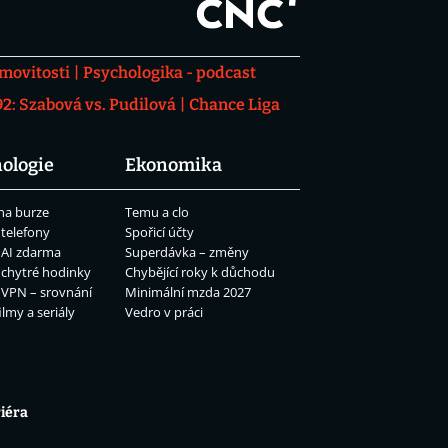
movitosti
Psychologika - podcast
: Szabová vs. Pudilová
Chance Liga
ologie
Ekonomika
na burze
Temu a clo
 telefony
Spořicí účty
 AI zdarma
Superdávka – změny
 chytré hodinky
Chybějící roky k důchodu
 VPN – srovnání
Minimální mzda 2027
ilmy a seriály
Vedro v práci
iéra