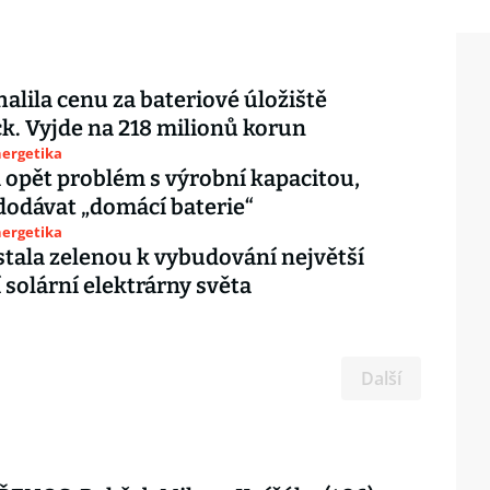
halila cenu za bateriové úložiště
. Vyjde na 218 milionů korun
nergetika
 opět problém s výrobní kapacitou,
dodávat „domácí baterie“
nergetika
stala zelenou k vybudování největší
í solární elektrárny světa
Další