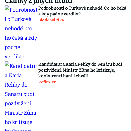
Články z jiných titulů
Podrobnosti o Turkově nehodě: Co ho čeká
a kdy padne verdikt?
Blesk politika
Kandidatura Karla Řehky do Senátu budí
pozdvižení. Ministr Zůna ho kritizuje,
konkurenti haní i chválí
Reflex.cz