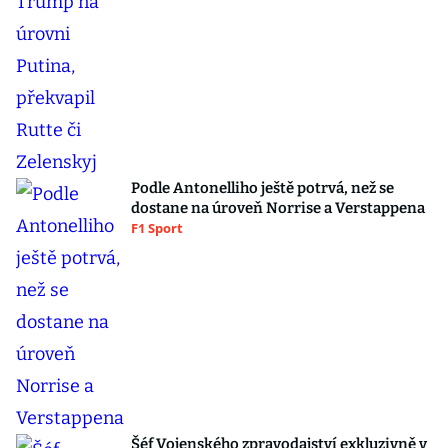
Podle Antonelliho ještě potrvá, než se
dostane na úroveň Norrise a Verstappena
F1 Sport
Šéf Vojenského zpravodajství exkluzivně v