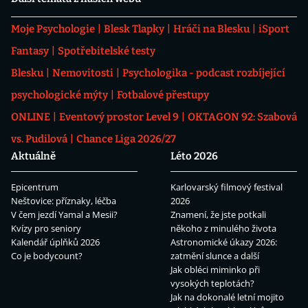
Moje Psychologie
Blesk Tlapky
Hráči na Blesku
iSport
Fantasy
Spotřebitelské testy
Blesku
Nemovitosti
Psychologika - podcast rozbíjející
psychologické mýty
Fotbalové přestupy
ONLINE
Eventový prostor Level 9
OKTAGON 92: Szabová
vs. Pudilová
Chance Liga 2026/27
Aktuálně
Léto 2026
Epicentrum
Karlovarský filmový festival
Neštovice: příznaky, léčba
2026
V čem jezdí Yamal a Mesii?
Znamení, že jste potkali
Kvízy pro seniory
někoho z minulého života
Kalendář úplňků 2026
Astronomické úkazy 2026:
Co je bodycount?
zatmění slunce a další
Jak obléci miminko při
vysokých teplotách?
Jak na dokonalé letní mojito