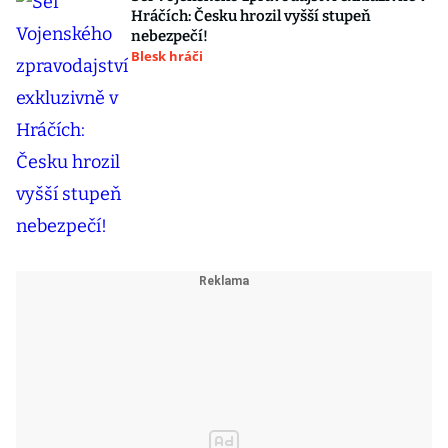
Hráčích: Česku hrozil vyšší stupeň
nebezpečí!
Blesk hráči