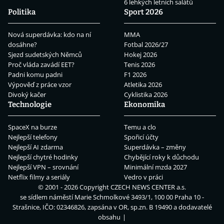
6 lehkých letních salátů
Politika
Sport 2026
Nová superdávka: kdo na ní
MMA
dosáhne?
Fotbal 2026/27
Sjezd sudetských Němců
Hokej 2026
Proč vláda zavádí EET?
Tenis 2026
Padni komu padni
F1 2026
Výpověď z práce vzor
Atletika 2026
Divoký kačer
Cyklistika 2026
Technologie
Ekonomika
SpaceX na burze
Temu a clo
Nejlepší telefony
Spořicí účty
Nejlepší AI zdarma
Superdávka – změny
Nejlepší chytré hodinky
Chybějící roky k důchodu
Nejlepší VPN – srovnání
Minimální mzda 2027
Netflix filmy a seriály
Vedro v práci
© 2001 - 2026 Copyright
CZECH NEWS CENTER a.s.
se sídlem náměstí Marie Schmolkové 3493/1, 100 00 Praha 10 -
Strašnice, IČO: 02346826, zapsána v OR, sp.zn. B 19490 a dodavatelé
obsahu