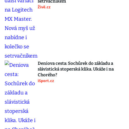
setrvačníkem
Živě.cz
Deniova cesta: Sochůrek do základu a
slávistická stoperská klika. Ukáže i na
Chorého?
iSport.cz