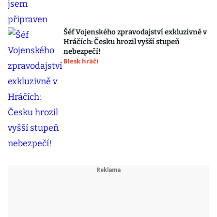
Šéf Vojenského zpravodajství exkluzivně v
Hráčích: Česku hrozil vyšší stupeň
nebezpečí!
Blesk hráči