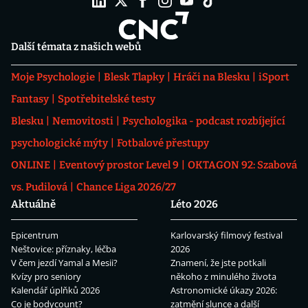
Další témata z našich webů
Moje Psychologie
Blesk Tlapky
Hráči na Blesku
iSport
Fantasy
Spotřebitelské testy
Blesku
Nemovitosti
Psychologika - podcast rozbíjející
psychologické mýty
Fotbalové přestupy
ONLINE
Eventový prostor Level 9
OKTAGON 92: Szabová
vs. Pudilová
Chance Liga 2026/27
Aktuálně
Léto 2026
Epicentrum
Karlovarský filmový festival
Neštovice: příznaky, léčba
2026
V čem jezdí Yamal a Mesii?
Znamení, že jste potkali
Kvízy pro seniory
někoho z minulého života
Kalendář úplňků 2026
Astronomické úkazy 2026:
Co je bodycount?
zatmění slunce a další