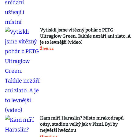
Vytiskli jsme vítězný pohár z PETG
Ultraglow Green. Takhle nezáří ani zlato. A
je to levnější (video)
Živě.cz
Kam míří Haraslín? Místo mrakodrapů
oázy, stadion velký jak v Plzni. Byl by
největší hvězdou
iSport.cz