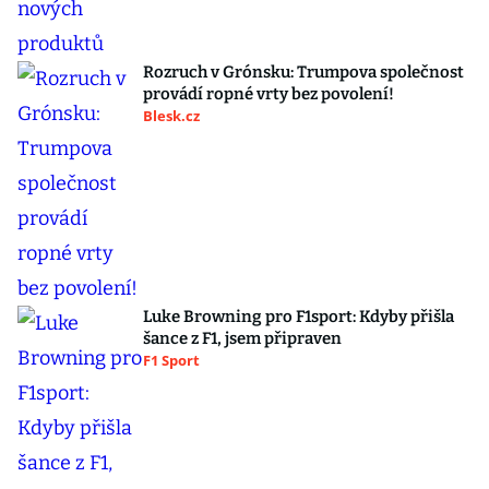
Rozruch v Grónsku: Trumpova společnost
provádí ropné vrty bez povolení!
Blesk.cz
Luke Browning pro F1sport: Kdyby přišla
šance z F1, jsem připraven
F1 Sport