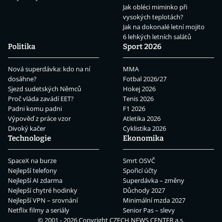
Jak obléci miminko při
vysokých teplotách?
Jak na dokonalé letní mojito
6 lehkých letních salátů
Politika
Sport 2026
Nová superdávka: kdo na ní
MMA
dosáhne?
Fotbal 2026/27
Sjezd sudetských Němců
Hokej 2026
Proč vláda zavádí EET?
Tenis 2026
Padni komu padni
F1 2026
Výpověď z práce vzor
Atletika 2026
Divoký kačer
Cyklistika 2026
Technologie
Ekonomika
SpaceX na burze
Smrt OSVČ
Nejlepší telefony
Spořicí účty
Nejlepší AI zdarma
Superdávka – změny
Nejlepší chytré hodinky
Důchody 2027
Nejlepší VPN – srovnání
Minimální mzda 2027
Netflix filmy a seriály
Senior Pas – slevy
© 2001 - 2026 Copyright
CZECH NEWS CENTER a.s.