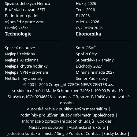
Sjezd sudetských Němců
Hokej 2026
Proč vláda zavádí EET?
Tenis 2026
Padni komu padni
F1 2026
Výpověď z práce vzor
Atletika 2026
Divoký kačer
Cyklistika 2026
Technologie
Ekonomika
SpaceX na burze
Smrt OSVČ
Nejlepší telefony
Spořicí účty
Nejlepší AI zdarma
Superdávka – změny
Nejlepší chytré hodinky
Důchody 2027
Nejlepší VPN – srovnání
Minimální mzda 2027
Netflix filmy a seriály
Senior Pas – slevy
© 2001 - 2026 Copyright
CZECH NEWS CENTER a.s.
se sídlem náměstí Marie Schmolkové 3493/1, 100 00 Praha 10 -
Strašnice, IČO: 02346826, zapsána v OR, sp.zn. B 19490 a dodavatelé
obsahu
Autorská práva k publikovaným materiálům
Podmínky pro užívání služby informační společnosti
Informace o zpracování osobních údajů
Cookies
Nastavení soukromí
Vlastnická struktura
Jednotná kontaktní místa / Single Points of Contact
Etický kodex