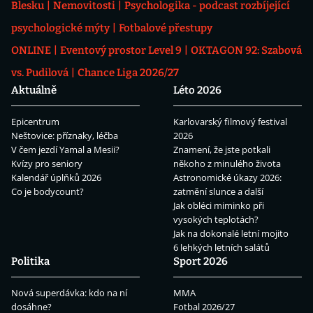
Blesku
Nemovitosti
Psychologika - podcast rozbíjející
psychologické mýty
Fotbalové přestupy
ONLINE
Eventový prostor Level 9
OKTAGON 92: Szabová
vs. Pudilová
Chance Liga 2026/27
Aktuálně
Léto 2026
Epicentrum
Karlovarský filmový festival
Neštovice: příznaky, léčba
2026
V čem jezdí Yamal a Mesii?
Znamení, že jste potkali
Kvízy pro seniory
někoho z minulého života
Kalendář úplňků 2026
Astronomické úkazy 2026:
Co je bodycount?
zatmění slunce a další
Jak obléci miminko při
vysokých teplotách?
Jak na dokonalé letní mojito
6 lehkých letních salátů
Politika
Sport 2026
Nová superdávka: kdo na ní
MMA
dosáhne?
Fotbal 2026/27