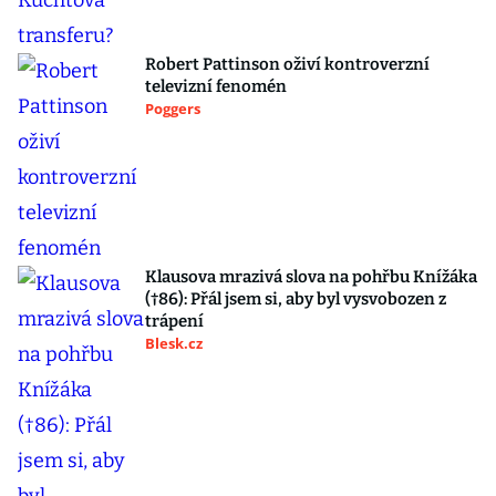
Robert Pattinson oživí kontroverzní
televizní fenomén
Poggers
Klausova mrazivá slova na pohřbu Knížáka
(†86): Přál jsem si, aby byl vysvobozen z
trápení
Blesk.cz