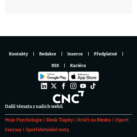
Kontakty
Redakce
Inzerce
Předplatné
RSS
Kariéra
Další témata z našich webů
Moje Psychologie
Blesk Tlapky
Hráči na Blesku
iSport
Fantasy
Spotřebitelské testy