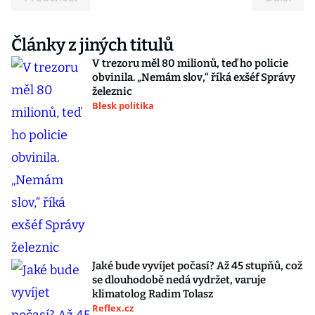
Články z jiných titulů
V trezoru měl 80 milionů, teď ho policie
obvinila. „Nemám slov,“ říká exšéf Správy
železnic
Blesk politika
Jaké bude vyvíjet počasí? Až 45 stupňů, což
se dlouhodobě nedá vydržet, varuje
klimatolog Radim Tolasz
Reflex.cz