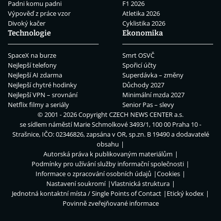
Padni komu padni
F1 2026
Výpověď z práce vzor
Atletika 2026
Divoký kačer
Cyklistika 2026
Technologie
Ekonomika
SpaceX na burze
Smrt OSVČ
Nejlepší telefony
Spořicí účty
Nejlepší AI zdarma
Superdávka – změny
Nejlepší chytré hodinky
Důchody 2027
Nejlepší VPN – srovnání
Minimální mzda 2027
Netflix filmy a seriály
Senior Pas – slevy
© 2001 - 2026 Copyright
CZECH NEWS CENTER a.s.
se sídlem náměstí Marie Schmolkové 3493/1, 100 00 Praha 10 -
Strašnice, IČO: 02346826, zapsána v OR, sp.zn. B 19490 a dodavatelé
obsahu
Autorská práva k publikovaným materiálům
Podmínky pro užívání služby informační společnosti
Informace o zpracování osobních údajů
Cookies
Nastavení soukromí
Vlastnická struktura
Jednotná kontaktní místa / Single Points of Contact
Etický kodex
Povinně zveřejňované informace