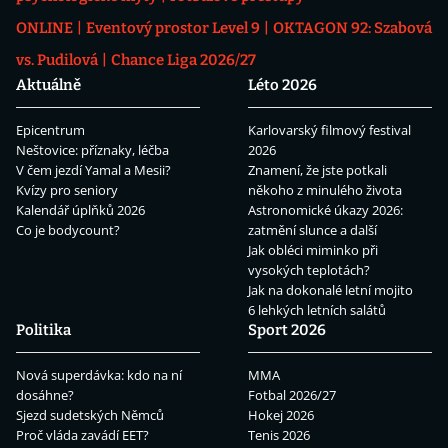
ONLINE
Eventový prostor Level 9
OKTAGON 92: Szabová
vs. Pudilová
Chance Liga 2026/27
Aktuálně
Léto 2026
Epicentrum
Karlovarský filmový festival
Neštovice: příznaky, léčba
2026
V čem jezdí Yamal a Mesii?
Znamení, že jste potkali
Kvízy pro seniory
někoho z minulého života
Kalendář úplňků 2026
Astronomické úkazy 2026:
Co je bodycount?
zatmění slunce a další
Jak obléci miminko při
vysokých teplotách?
Jak na dokonalé letní mojito
6 lehkých letních salátů
Politika
Sport 2026
Nová superdávka: kdo na ní
MMA
dosáhne?
Fotbal 2026/27
Sjezd sudetských Němců
Hokej 2026
Proč vláda zavádí EET?
Tenis 2026