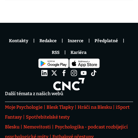
Kontakty
Redakce
Inzerce
Předplatné
RSS
Kariéra
Další témata z našich webů
Moje Psychologie
Blesk Tlapky
Hráči na Blesku
iSport
Fantasy
Spotřebitelské testy
Blesku
Nemovitosti
Psychologika - podcast rozbíjející
psychologické mýty
Fotbalové přestupy