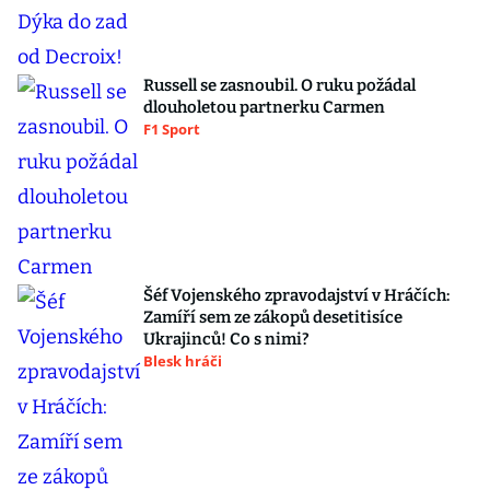
Russell se zasnoubil. O ruku požádal
dlouholetou partnerku Carmen
F1 Sport
Šéf Vojenského zpravodajství v Hráčích:
Zamíří sem ze zákopů desetitisíce
Ukrajinců! Co s nimi?
Blesk hráči