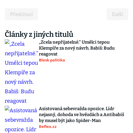
Předchozí
Další
Články z jiných titulů
„Zcela nepřijatelné.“ Umělci tepou
Klempíře za nový návrh. Babiš: Budu
reagovat
Blesk politika
Asistovaná sebevražda opozice. Lídr
nejasný, dohoda ve hvězdách a Antibabiš
by musel být jako Spider-Man
Reflex.cz