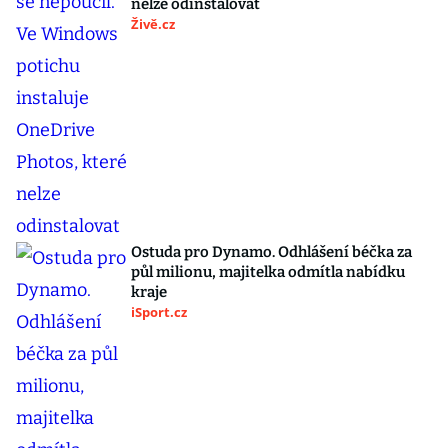
nelze odinstalovat
Živě.cz
Ostuda pro Dynamo. Odhlášení béčka za
půl milionu, majitelka odmítla nabídku
kraje
iSport.cz