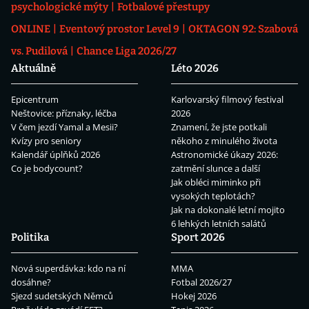
psychologické mýty
Fotbalové přestupy
ONLINE
Eventový prostor Level 9
OKTAGON 92: Szabová
vs. Pudilová
Chance Liga 2026/27
Aktuálně
Léto 2026
Epicentrum
Karlovarský filmový festival
Neštovice: příznaky, léčba
2026
V čem jezdí Yamal a Mesii?
Znamení, že jste potkali
Kvízy pro seniory
někoho z minulého života
Kalendář úplňků 2026
Astronomické úkazy 2026:
Co je bodycount?
zatmění slunce a další
Jak obléci miminko při
vysokých teplotách?
Jak na dokonalé letní mojito
6 lehkých letních salátů
Politika
Sport 2026
Nová superdávka: kdo na ní
MMA
dosáhne?
Fotbal 2026/27
Sjezd sudetských Němců
Hokej 2026