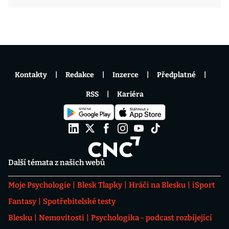
Kontakty
Redakce
Inzerce
Předplatné
RSS
Kariéra
Další témata z našich webů
Moje Psychologie
Blesk Tlapky
Hráči na Blesku
iSport
Fantasy
Spotřebitelské testy
Blesku
Nemovitosti
Psychologika - podcast rozbíjející