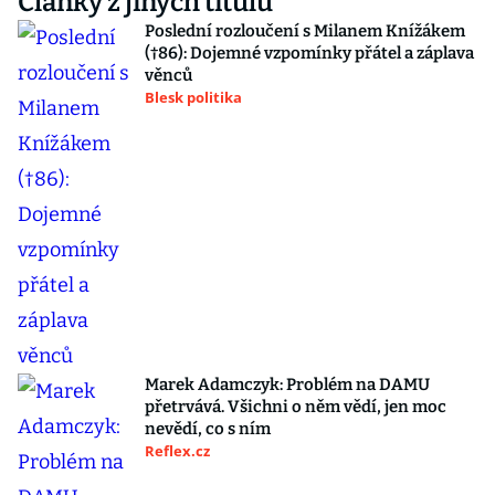
Články z jiných titulů
Poslední rozloučení s Milanem Knížákem
(†86): Dojemné vzpomínky přátel a záplava
věnců
Blesk politika
Marek Adamczyk: Problém na DAMU
přetrvává. Všichni o něm vědí, jen moc
nevědí, co s ním
Reflex.cz