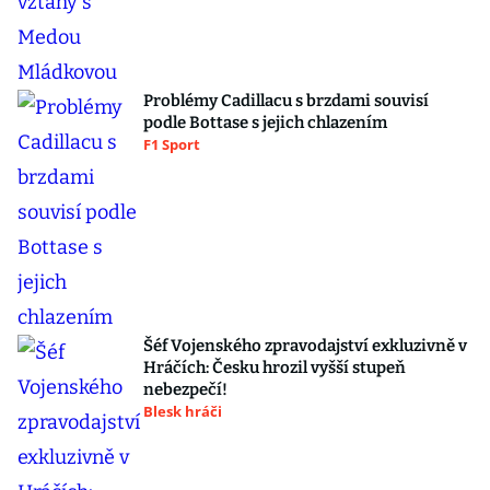
Problémy Cadillacu s brzdami souvisí
podle Bottase s jejich chlazením
F1 Sport
Šéf Vojenského zpravodajství exkluzivně v
Hráčích: Česku hrozil vyšší stupeň
nebezpečí!
Blesk hráči