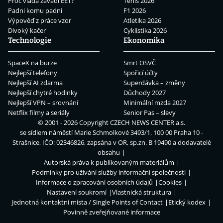
Proč vláda zavádí EET?
Tenis 2026
Padni komu padni
F1 2026
Výpověď z práce vzor
Atletika 2026
Divoký kačer
Cyklistika 2026
Technologie
Ekonomika
SpaceX na burze
Smrt OSVČ
Nejlepší telefony
Spořicí účty
Nejlepší AI zdarma
Superdávka – změny
Nejlepší chytré hodinky
Důchody 2027
Nejlepší VPN – srovnání
Minimální mzda 2027
Netflix filmy a seriály
Senior Pas – slevy
© 2001 - 2026 Copyright
CZECH NEWS CENTER a.s.
se sídlem náměstí Marie Schmolkové 3493/1, 100 00 Praha 10 -
Strašnice, IČO: 02346826, zapsána v OR, sp.zn. B 19490 a dodavatelé
obsahu
Autorská práva k publikovaným materiálům
Podmínky pro užívání služby informační společnosti
Informace o zpracování osobních údajů
Cookies
Nastavení soukromí
Vlastnická struktura
Jednotná kontaktní místa / Single Points of Contact
Etický kodex
Povinně zveřejňované informace