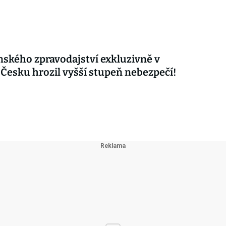
nského zpravodajství exkluzivně v
 Česku hrozil vyšší stupeň nebezpečí!