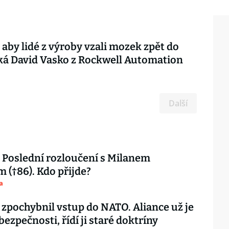
aby lidé z výroby vzali mozek zpět do
íká David Vasko z Rockwell Automation
Další
Poslední rozloučení s Milanem
 (†86). Kdo přijde?
a
 zpochybnil vstup do NATO. Aliance už je
 bezpečnosti, řídí ji staré doktríny