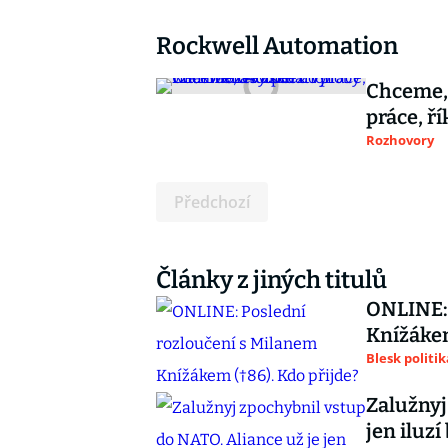
Rockwell Automation
Chceme, 
práce, ř
Rozhovory
Předchozí
Články z jiných titulů
ONLINE: 
Knížákem
Blesk politik
Zalužnyj
jen iluzí