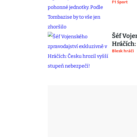
F1 Sport
Šéf Voje
Hráčích:
Blesk hráči