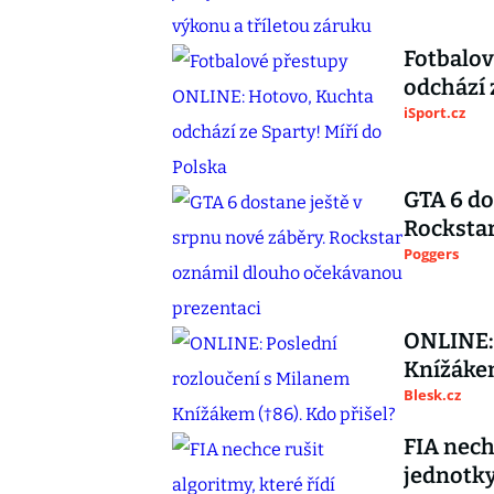
Fotbalo
odchází 
iSport.cz
GTA 6 do
Rocksta
Poggers
ONLINE: 
Knížákem
Blesk.cz
FIA nech
jednotky