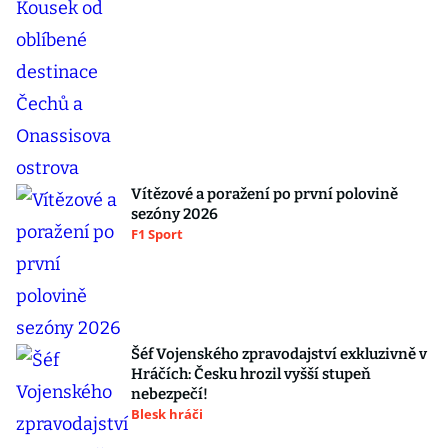
Vítězové a poražení po první polovině
sezóny 2026
F1 Sport
Šéf Vojenského zpravodajství exkluzivně v
Hráčích: Česku hrozil vyšší stupeň
nebezpečí!
Blesk hráči