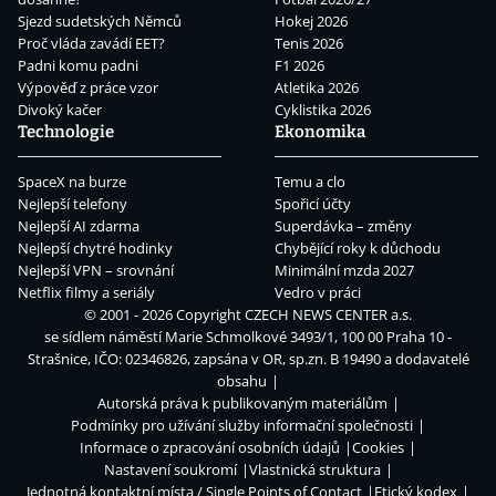
Sjezd sudetských Němců
Hokej 2026
Proč vláda zavádí EET?
Tenis 2026
Padni komu padni
F1 2026
Výpověď z práce vzor
Atletika 2026
Divoký kačer
Cyklistika 2026
Technologie
Ekonomika
SpaceX na burze
Temu a clo
Nejlepší telefony
Spořicí účty
Nejlepší AI zdarma
Superdávka – změny
Nejlepší chytré hodinky
Chybějící roky k důchodu
Nejlepší VPN – srovnání
Minimální mzda 2027
Netflix filmy a seriály
Vedro v práci
© 2001 - 2026 Copyright
CZECH NEWS CENTER a.s.
se sídlem náměstí Marie Schmolkové 3493/1, 100 00 Praha 10 -
Strašnice, IČO: 02346826, zapsána v OR, sp.zn. B 19490 a dodavatelé
obsahu
Autorská práva k publikovaným materiálům
Podmínky pro užívání služby informační společnosti
Informace o zpracování osobních údajů
Cookies
Nastavení soukromí
Vlastnická struktura
Jednotná kontaktní místa / Single Points of Contact
Etický kodex