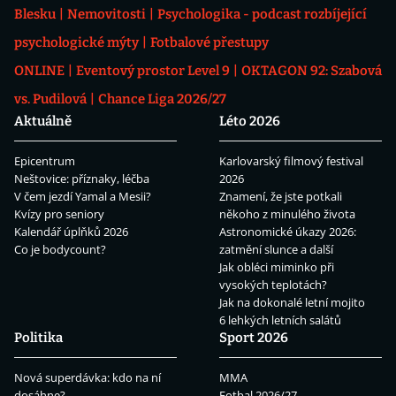
Blesku
Nemovitosti
Psychologika - podcast rozbíjející
psychologické mýty
Fotbalové přestupy
ONLINE
Eventový prostor Level 9
OKTAGON 92: Szabová
vs. Pudilová
Chance Liga 2026/27
Aktuálně
Léto 2026
Epicentrum
Karlovarský filmový festival
Neštovice: příznaky, léčba
2026
V čem jezdí Yamal a Mesii?
Znamení, že jste potkali
Kvízy pro seniory
někoho z minulého života
Kalendář úplňků 2026
Astronomické úkazy 2026:
Co je bodycount?
zatmění slunce a další
Jak obléci miminko při
vysokých teplotách?
Jak na dokonalé letní mojito
6 lehkých letních salátů
Politika
Sport 2026
Nová superdávka: kdo na ní
MMA
dosáhne?
Fotbal 2026/27