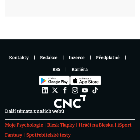
Kontakty
Redakce
Inzerce
Předplatné
RSS
Kariéra
Další témata z našich webů
Moje Psychologie
Blesk Tlapky
Hráči na Blesku
iSport
Fantasy
Spotřebitelské testy