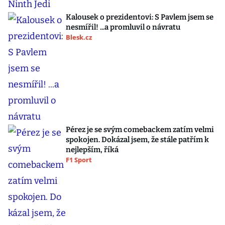
Kalousek o prezidentovi: S Pavlem jsem se
nesmířil! ...a promluvil o návratu
Blesk.cz
Pérez je se svým comebackem zatím velmi
spokojen. Dokázal jsem, že stále patřím k
nejlepším, říká
F1 Sport