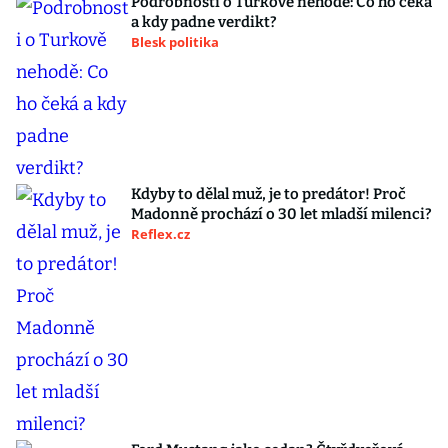
Podrobnosti o Turkově nehodě: Co ho čeká
a kdy padne verdikt?
Blesk politika
Kdyby to dělal muž, je to predátor! Proč
Madonně prochází o 30 let mladší milenci?
Reflex.cz