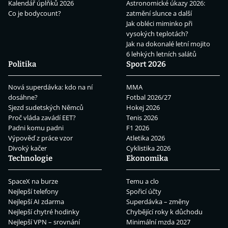
Kalendář úplňků 2026
Astronomické úkazy 2026:
Co je bodycount?
zatmění slunce a další
Jak obléci miminko při
vysokých teplotách?
Jak na dokonalé letní mojito
6 lehkých letních salátů
Politika
Sport 2026
Nová superdávka: kdo na ní
MMA
dosáhne?
Fotbal 2026/27
Sjezd sudetských Němců
Hokej 2026
Proč vláda zavádí EET?
Tenis 2026
Padni komu padni
F1 2026
Výpověď z práce vzor
Atletika 2026
Divoký kačer
Cyklistika 2026
Technologie
Ekonomika
SpaceX na burze
Temu a clo
Nejlepší telefony
Spořicí účty
Nejlepší AI zdarma
Superdávka – změny
Nejlepší chytré hodinky
Chybějící roky k důchodu
Nejlepší VPN – srovnání
Minimální mzda 2027