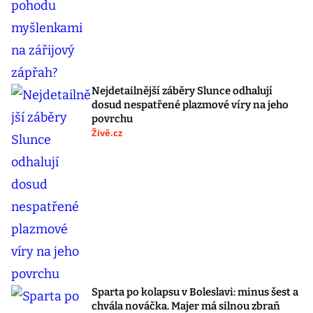
Nejdetailnější záběry Slunce odhalují
dosud nespatřené plazmové víry na jeho
povrchu
Živě.cz
Sparta po kolapsu v Boleslavi: minus šest a
chvála nováčka. Majer má silnou zbraň