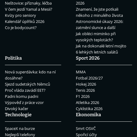
Neštovice: příznaky, léčba
2026
V čem jezdí Yamal a Mesii?
Znamení, že jste potkali
Kvízy pro seniory
někoho z minulého života
Kalendář úplňků 2026
Astronomické úkazy 2026:
Co je bodycount?
zatmění slunce a další
Jak obléci miminko při
vysokých teplotách?
Jak na dokonalé letní mojito
6 lehkých letních salátů
Politika
Sport 2026
Nová superdávka: kdo na ní
MMA
dosáhne?
Fotbal 2026/27
Sjezd sudetských Němců
Hokej 2026
Proč vláda zavádí EET?
Tenis 2026
Padni komu padni
F1 2026
Výpověď z práce vzor
Atletika 2026
Divoký kačer
Cyklistika 2026
Technologie
Ekonomika
SpaceX na burze
Smrt OSVČ
Nejlepší telefony
Spořicí účty