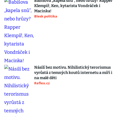
Babišova „kapela snů“, nebo hrůzy? Rapper
Klempíř, Ken, kytarista Vondráček i
Macinka!
Blesk politika
Násilí bez motivu. Nihilistický terorismus
vyrůstá z temných koutů internetu a míří i
na malé děti
Reflex.cz