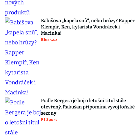
Babišova „kapela snů“, nebo hrůzy? Rapper
Klempíř, Ken, kytarista Vondráček i
Macinka!
Blesk.cz
Podle Bergera je boj o letošní titul stále
otevřený. Rakušan připomíná vývoj loňské
sezony
F1 Sport