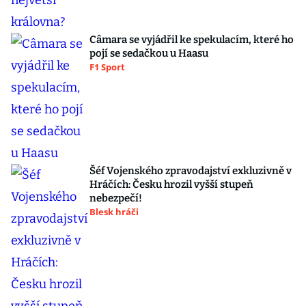
Câmara se vyjádřil ke spekulacím, které ho
pojí se sedačkou u Haasu
F1 Sport
Šéf Vojenského zpravodajství exkluzivně v
Hráčích: Česku hrozil vyšší stupeň
nebezpečí!
Blesk hráči