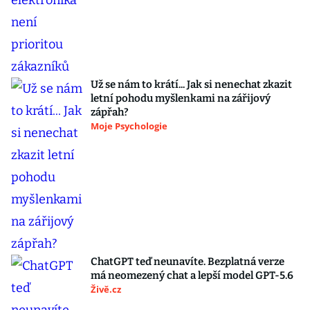
Už se nám to krátí... Jak si nenechat zkazit
letní pohodu myšlenkami na zářijový
zápřah?
Moje Psychologie
ChatGPT teď neunavíte. Bezplatná verze
má neomezený chat a lepší model GPT-5.6
Živě.cz