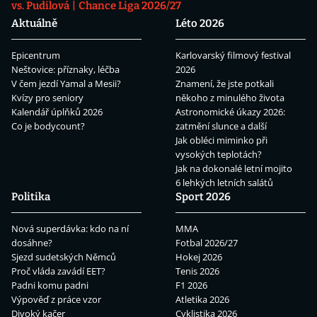
vs. Pudilová
Chance Liga 2026/27
Aktuálně
Léto 2026
Epicentrum
Karlovarský filmový festival
Neštovice: příznaky, léčba
2026
V čem jezdí Yamal a Mesii?
Znamení, že jste potkali
Kvízy pro seniory
někoho z minulého života
Kalendář úplňků 2026
Astronomické úkazy 2026:
Co je bodycount?
zatmění slunce a další
Jak obléci miminko při
vysokých teplotách?
Jak na dokonalé letní mojito
6 lehkých letních salátů
Politika
Sport 2026
Nová superdávka: kdo na ní
MMA
dosáhne?
Fotbal 2026/27
Sjezd sudetských Němců
Hokej 2026
Proč vláda zavádí EET?
Tenis 2026
Padni komu padni
F1 2026
Výpověď z práce vzor
Atletika 2026
Divoký kačer
Cyklistika 2026