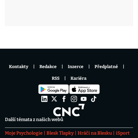
Kontakty
Redakce
Inzerce
Předplatné
RSS
Kariéra
Další témata z našich webů
Moje Psychologie
Blesk Tlapky
Hráči na Blesku
iSport