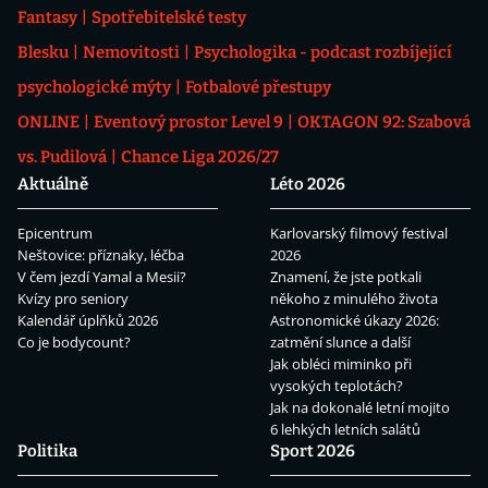
Fantasy
Spotřebitelské testy
Blesku
Nemovitosti
Psychologika - podcast rozbíjející
psychologické mýty
Fotbalové přestupy
ONLINE
Eventový prostor Level 9
OKTAGON 92: Szabová
vs. Pudilová
Chance Liga 2026/27
Aktuálně
Léto 2026
Epicentrum
Karlovarský filmový festival
Neštovice: příznaky, léčba
2026
V čem jezdí Yamal a Mesii?
Znamení, že jste potkali
Kvízy pro seniory
někoho z minulého života
Kalendář úplňků 2026
Astronomické úkazy 2026:
Co je bodycount?
zatmění slunce a další
Jak obléci miminko při
vysokých teplotách?
Jak na dokonalé letní mojito
6 lehkých letních salátů
Politika
Sport 2026