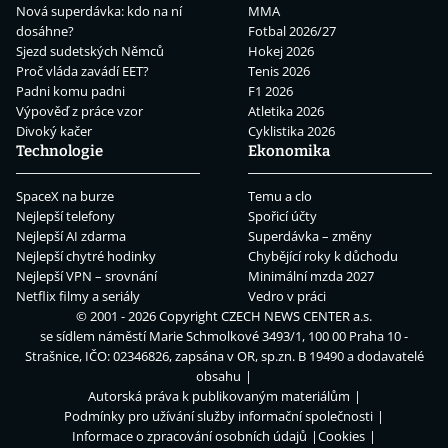
Nová superdávka: kdo na ní
MMA
dosáhne?
Fotbal 2026/27
Sjezd sudetských Němců
Hokej 2026
Proč vláda zavádí EET?
Tenis 2026
Padni komu padni
F1 2026
Výpověď z práce vzor
Atletika 2026
Divoký kačer
Cyklistika 2026
Technologie
Ekonomika
SpaceX na burze
Temu a clo
Nejlepší telefony
Spořicí účty
Nejlepší AI zdarma
Superdávka – změny
Nejlepší chytré hodinky
Chybějící roky k důchodu
Nejlepší VPN – srovnání
Minimální mzda 2027
Netflix filmy a seriály
Vedro v práci
© 2001 - 2026 Copyright
CZECH NEWS CENTER a.s.
se sídlem náměstí Marie Schmolkové 3493/1, 100 00 Praha 10 -
Strašnice, IČO: 02346826, zapsána v OR, sp.zn. B 19490 a dodavatelé
obsahu
Autorská práva k publikovaným materiálům
Podmínky pro užívání služby informační společnosti
Informace o zpracování osobních údajů
Cookies