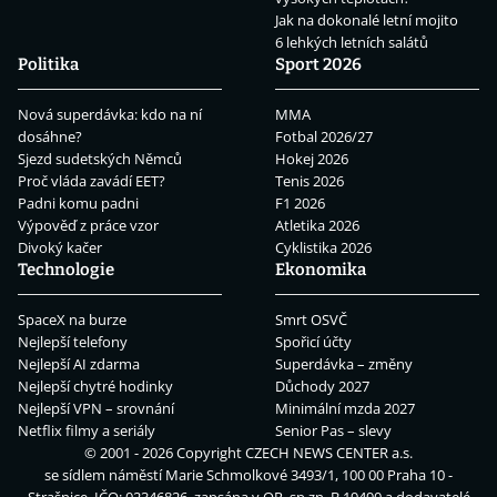
Jak na dokonalé letní mojito
6 lehkých letních salátů
Politika
Sport 2026
Nová superdávka: kdo na ní
MMA
dosáhne?
Fotbal 2026/27
Sjezd sudetských Němců
Hokej 2026
Proč vláda zavádí EET?
Tenis 2026
Padni komu padni
F1 2026
Výpověď z práce vzor
Atletika 2026
Divoký kačer
Cyklistika 2026
Technologie
Ekonomika
SpaceX na burze
Smrt OSVČ
Nejlepší telefony
Spořicí účty
Nejlepší AI zdarma
Superdávka – změny
Nejlepší chytré hodinky
Důchody 2027
Nejlepší VPN – srovnání
Minimální mzda 2027
Netflix filmy a seriály
Senior Pas – slevy
© 2001 - 2026 Copyright
CZECH NEWS CENTER a.s.
se sídlem náměstí Marie Schmolkové 3493/1, 100 00 Praha 10 -