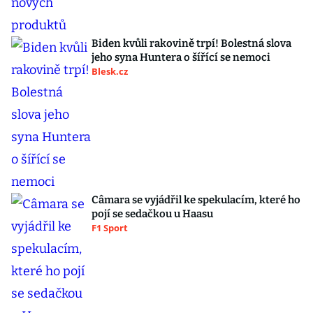
Biden kvůli rakovině trpí! Bolestná slova
jeho syna Huntera o šířící se nemoci
Blesk.cz
Câmara se vyjádřil ke spekulacím, které ho
pojí se sedačkou u Haasu
F1 Sport