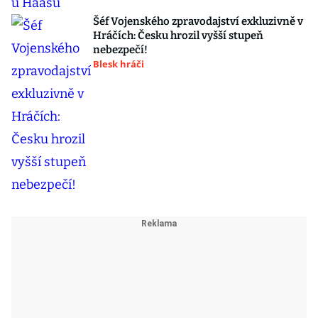
Šéf Vojenského zpravodajství exkluzivně v
Hráčích: Česku hrozil vyšší stupeň
nebezpečí!
Blesk hráči