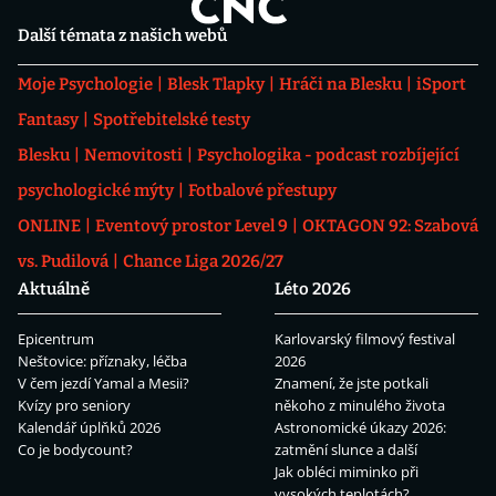
Další témata z našich webů
Moje Psychologie
Blesk Tlapky
Hráči na Blesku
iSport
Fantasy
Spotřebitelské testy
Blesku
Nemovitosti
Psychologika - podcast rozbíjející
psychologické mýty
Fotbalové přestupy
ONLINE
Eventový prostor Level 9
OKTAGON 92: Szabová
vs. Pudilová
Chance Liga 2026/27
Aktuálně
Léto 2026
Epicentrum
Karlovarský filmový festival
Neštovice: příznaky, léčba
2026
V čem jezdí Yamal a Mesii?
Znamení, že jste potkali
Kvízy pro seniory
někoho z minulého života
Kalendář úplňků 2026
Astronomické úkazy 2026:
Co je bodycount?
zatmění slunce a další
Jak obléci miminko při
vysokých teplotách?