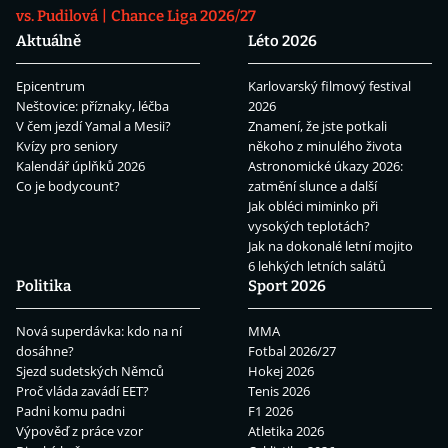
vs. Pudilová
Chance Liga 2026/27
Aktuálně
Léto 2026
Epicentrum
Karlovarský filmový festival
Neštovice: příznaky, léčba
2026
V čem jezdí Yamal a Mesii?
Znamení, že jste potkali
Kvízy pro seniory
někoho z minulého života
Kalendář úplňků 2026
Astronomické úkazy 2026:
Co je bodycount?
zatmění slunce a další
Jak obléci miminko při
vysokých teplotách?
Jak na dokonalé letní mojito
6 lehkých letních salátů
Politika
Sport 2026
Nová superdávka: kdo na ní
MMA
dosáhne?
Fotbal 2026/27
Sjezd sudetských Němců
Hokej 2026
Proč vláda zavádí EET?
Tenis 2026
Padni komu padni
F1 2026
Výpověď z práce vzor
Atletika 2026