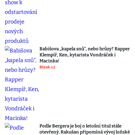
Babišova „kapela snů“, nebo hrůzy? Rapper
Klempíř, Ken, kytarista Vondráček i
Macinka!
Blesk.cz
Podle Bergera je boj o letošní titul stále
otevřený. Rakušan připomíná vývoj loňské