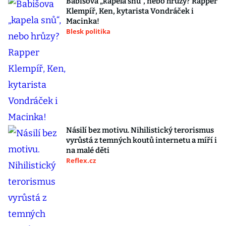
Babišova „kapela snů“, nebo hrůzy? Rapper
Klempíř, Ken, kytarista Vondráček i
Macinka!
Blesk politika
Násilí bez motivu. Nihilistický terorismus
vyrůstá z temných koutů internetu a míří i
na malé děti
Reflex.cz