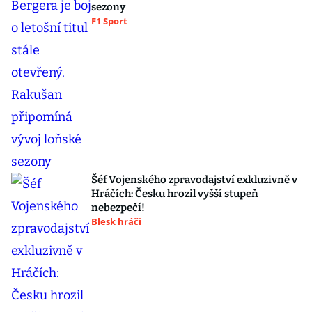
sezony
F1 Sport
Šéf Vojenského zpravodajství exkluzivně v
Hráčích: Česku hrozil vyšší stupeň
nebezpečí!
Blesk hráči