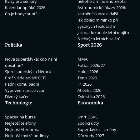
Kvízy pro seniory
někoho z minulého života
Kalendář úplňků 2026
Astronomické úkazy 2026:
Co je bodycount?
zatmění slunce a další
Jak obléci miminko při
vysokých teplotách?
Jak na dokonalé letní mojito
6 lehkých letních salátů
Politika
Sport 2026
Nová superdávka: kdo na ní
MMA
dosáhne?
Fotbal 2026/27
Sjezd sudetských Němců
Hokej 2026
Proč vláda zavádí EET?
Tenis 2026
Padni komu padni
F1 2026
Výpověď z práce vzor
Atletika 2026
Divoký kačer
Cyklistika 2026
Technologie
Ekonomika
SpaceX na burze
Smrt OSVČ
Nejlepší telefony
Spořicí účty
Nejlepší AI zdarma
Superdávka – změny
Nejlepší chytré hodinky
Důchody 2027