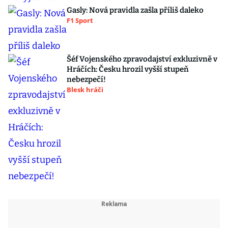
Gasly: Nová pravidla zašla příliš daleko
F1 Sport
Šéf Vojenského zpravodajství exkluzivně v
Hráčích: Česku hrozil vyšší stupeň
nebezpečí!
Blesk hráči