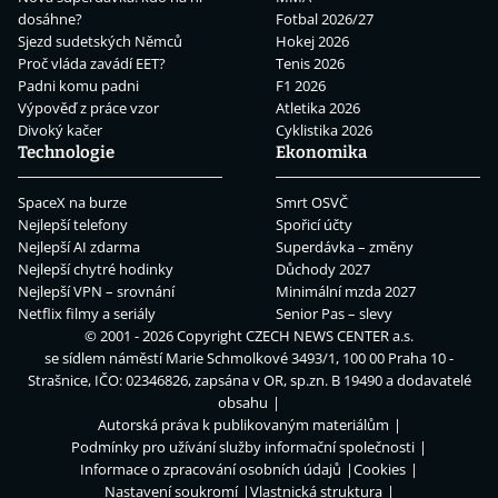
dosáhne?
Fotbal 2026/27
Sjezd sudetských Němců
Hokej 2026
Proč vláda zavádí EET?
Tenis 2026
Padni komu padni
F1 2026
Výpověď z práce vzor
Atletika 2026
Divoký kačer
Cyklistika 2026
Technologie
Ekonomika
SpaceX na burze
Smrt OSVČ
Nejlepší telefony
Spořicí účty
Nejlepší AI zdarma
Superdávka – změny
Nejlepší chytré hodinky
Důchody 2027
Nejlepší VPN – srovnání
Minimální mzda 2027
Netflix filmy a seriály
Senior Pas – slevy
© 2001 - 2026 Copyright
CZECH NEWS CENTER a.s.
se sídlem náměstí Marie Schmolkové 3493/1, 100 00 Praha 10 -
Strašnice, IČO: 02346826, zapsána v OR, sp.zn. B 19490 a dodavatelé
obsahu
Autorská práva k publikovaným materiálům
Podmínky pro užívání služby informační společnosti
Informace o zpracování osobních údajů
Cookies
Nastavení soukromí
Vlastnická struktura