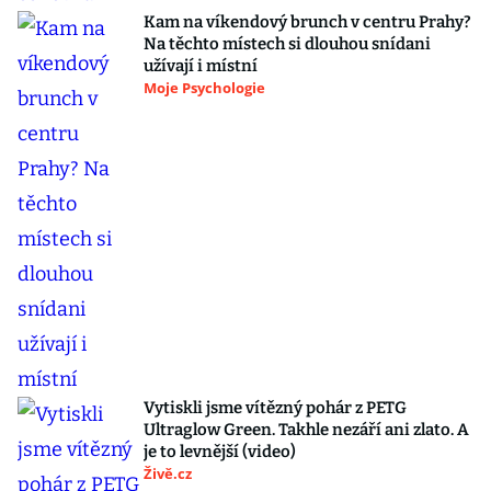
Kam na víkendový brunch v centru Prahy?
Na těchto místech si dlouhou snídani
užívají i místní
Moje Psychologie
Vytiskli jsme vítězný pohár z PETG
Ultraglow Green. Takhle nezáří ani zlato. A
je to levnější (video)
Živě.cz