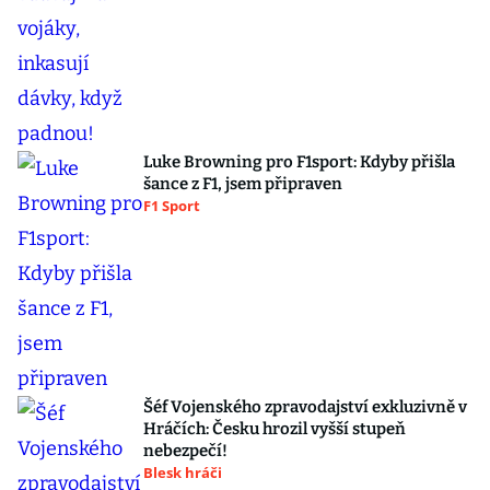
Luke Browning pro F1sport: Kdyby přišla
šance z F1, jsem připraven
F1 Sport
Šéf Vojenského zpravodajství exkluzivně v
Hráčích: Česku hrozil vyšší stupeň
nebezpečí!
Blesk hráči