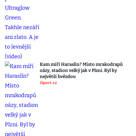
Kam míří Haraslín? Místo mrakodrapů
oázy, stadion velký jak v Plzni. Byl by
největší hvězdou
iSport.cz