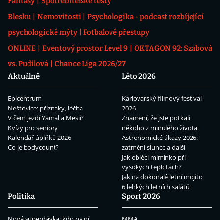
Fantasy
Spotřebitelské testy
Blesku
Nemovitosti
Psychologika - podcast rozbíjející
psychologické mýty
Fotbalové přestupy
ONLINE
Eventový prostor Level 9
OKTAGON 92: Szabová
vs. Pudilová
Chance Liga 2026/27
Aktuálně
Léto 2026
Epicentrum
Karlovarský filmový festival
Neštovice: příznaky, léčba
2026
V čem jezdí Yamal a Mesii?
Znamení, že jste potkali
Kvízy pro seniory
někoho z minulého života
Kalendář úplňků 2026
Astronomické úkazy 2026:
Co je bodycount?
zatmění slunce a další
Jak obléci miminko při
vysokých teplotách?
Jak na dokonalé letní mojito
6 lehkých letních salátů
Politika
Sport 2026
Nová superdávka: kdo na ní
MMA