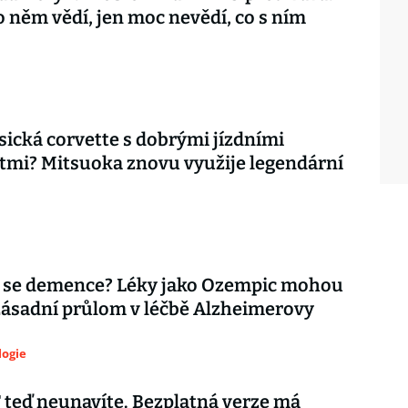
o něm vědí, jen moc nevědí, co s ním
asická corvette s dobrými jízdními
tmi? Mitsuoka znovu využije legendární
 se demence? Léky jako Ozempic mohou
zásadní průlom v léčbě Alzheimerovy
logie
teď neunavíte. Bezplatná verze má