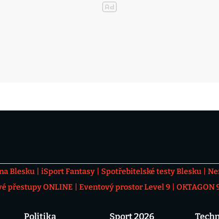
 na Blesku
iSport Fantasy
Spotřebitelské testy Blesku
Ne
vé přestupy ONLINE
Eventový prostor Level 9
OKTAGON 92
Politika
Sport 2026
Techn