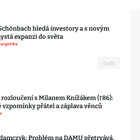
Schönbach hledá investory a s novým
ystá expanzi do světa
nergetika
Další
 rozloučení s Milanem Knížákem (†86):
vzpomínky přátel a záplava věnců
a
damczyk: Problém na DAMU přetrvává.