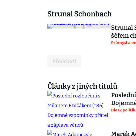
Strunal Schonbach
Strunal 
šéfem ch
Průmysl a e
Předchozí
Články z jiných titulů
Poslední
Dojemné 
Blesk politik
Marek A