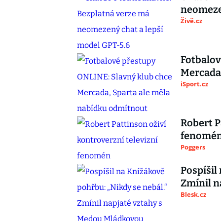
neomezen
Živě.cz
Fotbalov
Mercada,
iSport.cz
Robert P
fenomé
Poggers
Pospíšil
Zmínil n
Blesk.cz