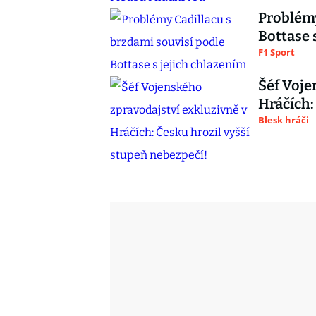
Problémy
Bottase 
F1 Sport
Šéf Voje
Hráčích:
Blesk hráči