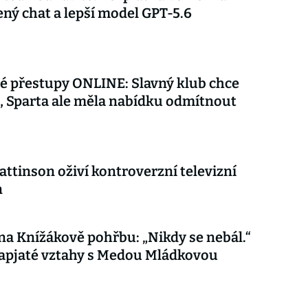
ý chat a lepší model GPT-5.6
é přestupy ONLINE: Slavný klub chce
 Sparta ale měla nabídku odmítnout
attinson oživí kontroverzní televizní
n
 na Knížákově pohřbu: „Nikdy se nebál.“
apjaté vztahy s Medou Mládkovou