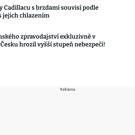
 Cadillacu s brzdami souvisí podle
s jejich chlazením
nského zpravodajství exkluzivně v
 Česku hrozil vyšší stupeň nebezpečí!