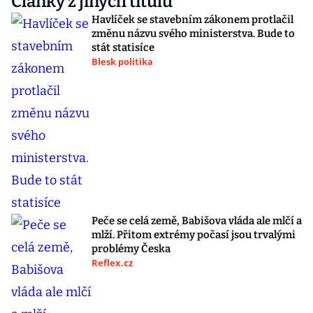
Články z jiných titulů
Havlíček se stavebním zákonem protlačil
změnu názvu svého ministerstva. Bude to
stát statisíce
Blesk politika
Peče se celá země, Babišova vláda ale mlčí a
mlží. Přitom extrémy počasí jsou trvalými
problémy Česka
Reflex.cz