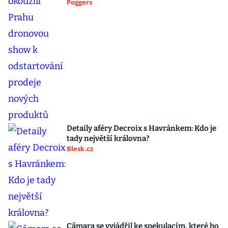
Poggers
Detaily aféry Decroix s Havránkem: Kdo je
tady největší královna?
Blesk.cz
Câmara se vyjádřil ke spekulacím, které ho