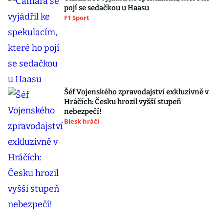
pojí se sedačkou u Haasu
F1 Sport
Šéf Vojenského zpravodajství exkluzivně v
Hráčích: Česku hrozil vyšší stupeň
nebezpečí!
Blesk hráči