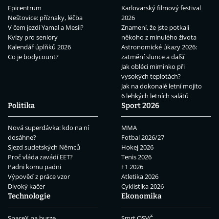
Epicentrum
Karlovarský filmový festival
Neštovice: příznaky, léčba
2026
V čem jezdí Yamal a Mesii?
Znamení, že jste potkali
Kvízy pro seniory
někoho z minulého života
Kalendář úplňků 2026
Astronomické úkazy 2026:
Co je bodycount?
zatmění slunce a další
Jak obléci miminko při
vysokých teplotách?
Jak na dokonalé letní mojito
6 lehkých letních salátů
Politika
Sport 2026
Nová superdávka: kdo na ní
MMA
dosáhne?
Fotbal 2026/27
Sjezd sudetských Němců
Hokej 2026
Proč vláda zavádí EET?
Tenis 2026
Padni komu padni
F1 2026
Výpověď z práce vzor
Atletika 2026
Divoký kačer
Cyklistika 2026
Technologie
Ekonomika
SpaceX na burze
Smrt OSVČ