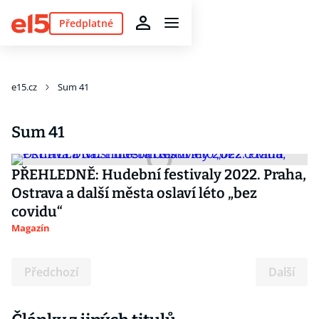
Předplatné
e15.cz
Sum 41
Sum 41
PŘEHLEDNĚ: Hudební festivaly 2022. Praha,
Ostrava a další města oslaví léto „bez
covidu“
Magazín
Předchozí
Další