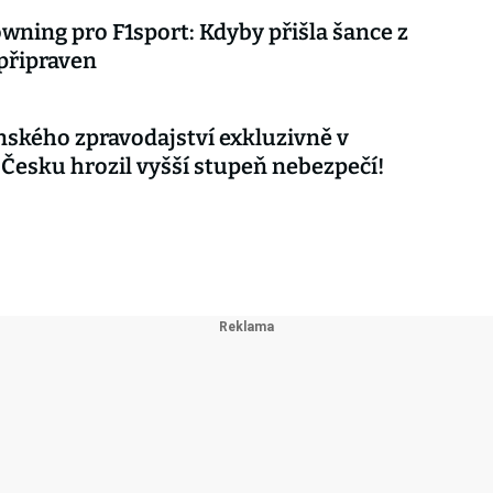
wning pro F1sport: Kdyby přišla šance z
 připraven
nského zpravodajství exkluzivně v
 Česku hrozil vyšší stupeň nebezpečí!