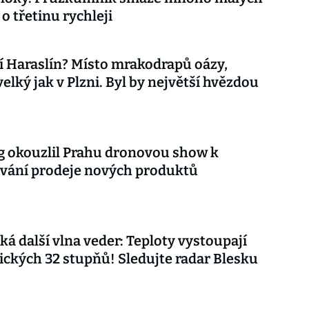
o třetinu rychleji
 Haraslín? Místo mrakodrapů oázy,
velký jak v Plzni. Byl by největší hvězdou
 okouzlil Prahu dronovou show k
vání prodeje nových produktů
ká další vlna veder: Teploty vystoupají
ických 32 stupňů! Sledujte radar Blesku