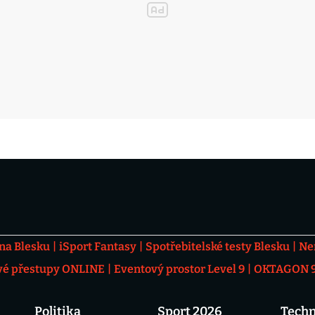
 na Blesku
iSport Fantasy
Spotřebitelské testy Blesku
Ne
vé přestupy ONLINE
Eventový prostor Level 9
OKTAGON 92
Politika
Sport 2026
Techn