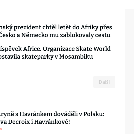
ský prezident chtěl letět do Afriky přes
 Česko a Německo mu zablokovaly cestu
íspěvek Africe. Organizace Skate World
ostavila skateparky v Mosambiku
Další
ryně s Havránkem dováděli v Polsku:
ova Decroix i Havránkové!
a