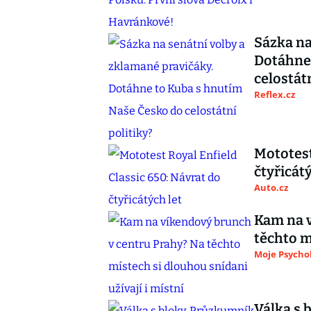
Sázka na
Dotáhne
celostátn
Reflex.cz
Mototest
čtyřicátý
Auto.cz
Kam na v
těchto m
Moje Psycho
Válka s