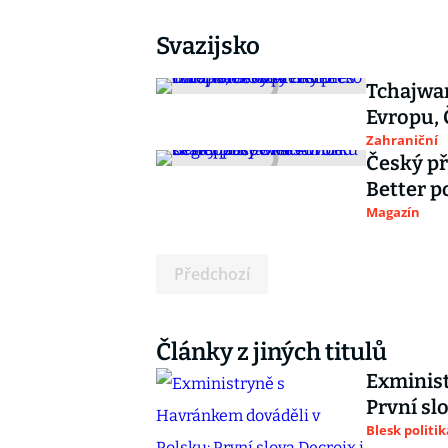
Svazijsko
Tchajwan
Evropu,
Zahraniční
Český př
Better p
Magazín
Předchozí
Články z jiných titulů
Exminist
První sl
Blesk politik