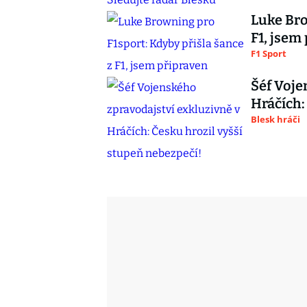
Luke Bro
F1, jsem
F1 Sport
Šéf Voje
Hráčích:
Blesk hráči