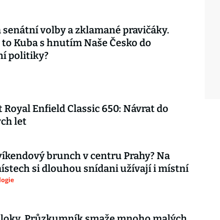
 senátní volby a zklamané pravičáky.
 to Kuba s hnutím Naše Česko do
í politiky?
 Royal Enfield Classic 650: Návrat do
ch let
íkendový brunch v centru Prahy? Na
ístech si dlouhou snídani užívají i místní
logie
 bloky. Průzkumník smaže mnoho malých