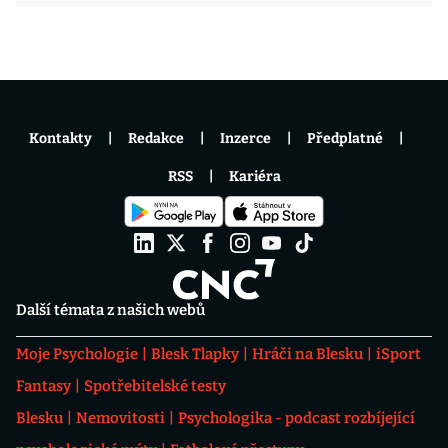
Kontakty
Redakce
Inzerce
Předplatné
RSS
Kariéra
Další témata z našich webů
Moje Psychologie
Blesk Tlapky
Hráči na Blesku
iSport
Fantasy
Spotřebitelské testy
Blesku
Nemovitosti
Psychologika - podcast rozbíjející