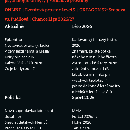
psychologické mýty
Fotbalové přestupy
ONLINE
Eventový prostor Level 9
OKTAGON 92: Szabová
vs. Pudilová
Chance Liga 2026/27
Aktuálně
Léto 2026
Epicentrum
Karlovarský filmový festival
Neštovice: příznaky, léčba
2026
V čem jezdí Yamal a Mesii?
Znamení, že jste potkali
Kvízy pro seniory
někoho z minulého života
Kalendář úplňků 2026
Astronomické úkazy 2026:
Co je bodycount?
zatmění slunce a další
Jak obléci miminko při
vysokých teplotách?
Jak na dokonalé letní mojito
6 lehkých letních salátů
Politika
Sport 2026
Nová superdávka: kdo na ní
MMA
dosáhne?
Fotbal 2026/27
Sjezd sudetských Němců
Hokej 2026
Proč vláda zavádí EET?
Tenis 2026