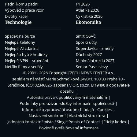
Padni komu padni
F1 2026
Výpověď z práce vzor
Atletika 2026
Divoký kačer
Cyklistika 2026
Technologie
Ekonomika
SpaceX na burze
Smrt OSVČ
Nejlepší telefony
Spořicí účty
Nejlepší AI zdarma
Superdávka – změny
Nejlepší chytré hodinky
Důchody 2027
Nejlepší VPN – srovnání
Minimální mzda 2027
Netflix filmy a seriály
Senior Pas – slevy
© 2001 - 2026 Copyright
CZECH NEWS CENTER a.s.
se sídlem náměstí Marie Schmolkové 3493/1, 100 00 Praha 10 -
Strašnice, IČO: 02346826, zapsána v OR, sp.zn. B 19490 a dodavatelé
obsahu
Autorská práva k publikovaným materiálům
Podmínky pro užívání služby informační společnosti
Informace o zpracování osobních údajů
Cookies
Nastavení soukromí
Vlastnická struktura
Jednotná kontaktní místa / Single Points of Contact
Etický kodex
Povinně zveřejňované informace