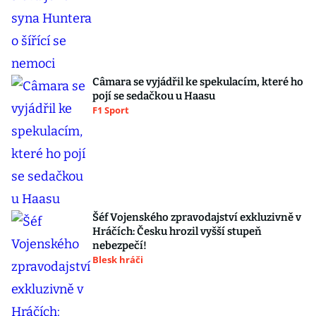
Câmara se vyjádřil ke spekulacím, které ho
pojí se sedačkou u Haasu
F1 Sport
Šéf Vojenského zpravodajství exkluzivně v
Hráčích: Česku hrozil vyšší stupeň
nebezpečí!
Blesk hráči