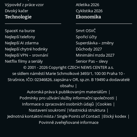
Výpověď z práce vzor
Atletika 2026
Divoký kačer
Cyklistika 2026
Technologie
Ekonomika
SpaceX na burze
Smrt OSVČ
Nejlepší telefony
Spořicí účty
Nejlepší AI zdarma
Superdávka – změny
Nejlepší chytré hodinky
Důchody 2027
Nejlepší VPN – srovnání
Minimální mzda 2027
Netflix filmy a seriály
Senior Pas – slevy
© 2001 - 2026 Copyright
CZECH NEWS CENTER a.s.
se sídlem náměstí Marie Schmolkové 3493/1, 100 00 Praha 10 -
Strašnice, IČO: 02346826, zapsána v OR, sp.zn. B 19490 a dodavatelé
obsahu
Autorská práva k publikovaným materiálům
Podmínky pro užívání služby informační společnosti
Informace o zpracování osobních údajů
Cookies
Nastavení soukromí
Vlastnická struktura
Jednotná kontaktní místa / Single Points of Contact
Etický kodex
Povinně zveřejňované informace