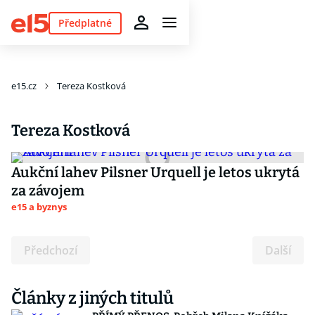
Předplatné
e15.cz
Tereza Kostková
Tereza Kostková
Aukční lahev Pilsner Urquell je letos ukrytá
za závojem
e15 a byznys
Předchozí
Další
Články z jiných titulů