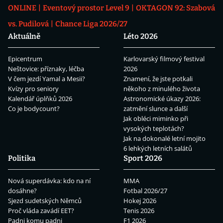
ONLINE
Eventový prostor Level 9
OKTAGON 92: Szabová
vs. Pudilová
Chance Liga 2026/27
Aktuálně
Léto 2026
Epicentrum
Karlovarský filmový festival
Neštovice: příznaky, léčba
2026
V čem jezdí Yamal a Mesii?
Znamení, že jste potkali
Kvízy pro seniory
někoho z minulého života
Kalendář úplňků 2026
Astronomické úkazy 2026:
Co je bodycount?
zatmění slunce a další
Jak obléci miminko při
vysokých teplotách?
Jak na dokonalé letní mojito
6 lehkých letních salátů
Politika
Sport 2026
Nová superdávka: kdo na ní
MMA
dosáhne?
Fotbal 2026/27
Sjezd sudetských Němců
Hokej 2026
Proč vláda zavádí EET?
Tenis 2026
Padni komu padni
F1 2026