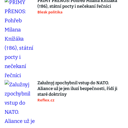
PŘÍMÝ PŘENOS: Pohřeb Milana Knížáka
(†86), státní pocty i nečekaní řečníci
Blesk politika
Zalužnyj zpochybnil vstup do NATO.
Aliance už je jen iluzí bezpečnosti, řídí ji
staré doktríny
Reflex.cz