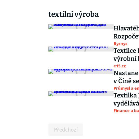
textilní výroba
Hlavatéh
Rozpočet
Byznys
Textilce
výrobní 
e15.cz
Nastane 
v Číně s
Průmysl a e
Textilka
vydělává
Finance a b
Předchozí