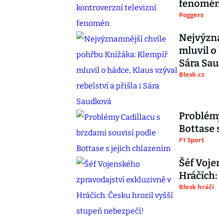
fenomé
Poggers
Nejvýzna
mluvil o 
Sára Sa
Blesk.cz
Problémy
Bottase 
F1 Sport
Šéf Voje
Hráčích:
Blesk hráči