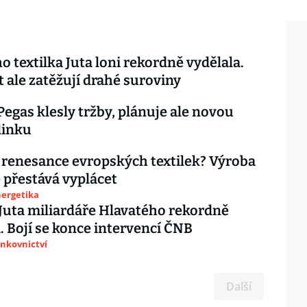
o textilka Juta loni rekordně vydělala.
 ale zatěžují drahé suroviny
 Pegas klesly tržby, plánuje ale novou
linku
renesance evropských textilek? Výroba
e přestává vyplácet
nergetika
 Juta miliardáře Hlavatého rekordně
. Bojí se konce intervencí ČNB
ankovnictví
Další