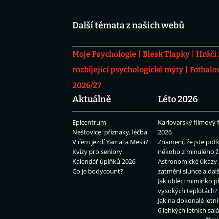
Další témata z našich webů
Moje Psychologie
Blesk Tlapky
Hráči
rozbíjející psychologické mýty
Fotbalo
2026/27
Aktuálně
Léto 2026
Epicentrum
Karlovarský filmový f
Neštovice: příznaky, léčba
2026
V čem jezdí Yamal a Mesii?
Znamení, že jste potk
Kvízy pro seniory
někoho z minulého ž
Kalendář úplňků 2026
Astronomické úkazy 
Co je bodycount?
zatmění slunce a dalš
Jak obléci miminko př
vysokých teplotách?
Jak na dokonalé letní
6 lehkých letních sal