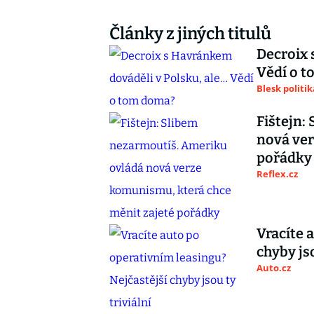
Články z jiných titulů
Decroix 
Vědí o 
Blesk politik
Fištejn:
nová ver
pořádky
Reflex.cz
Vracíte 
chyby jso
Auto.cz