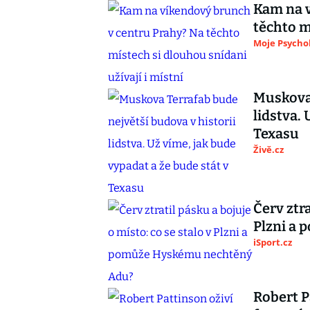
Kam na v
těchto m
Moje Psycho
Muskova 
lidstva.
Texasu
Živě.cz
Červ ztra
Plzni a
iSport.cz
Robert P