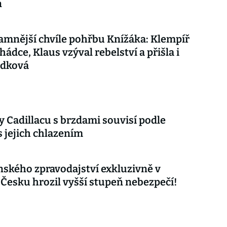
n
mnější chvíle pohřbu Knížáka: Klempíř
hádce, Klaus vzýval rebelství a přišla i
udková
 Cadillacu s brzdami souvisí podle
s jejich chlazením
nského zpravodajství exkluzivně v
 Česku hrozil vyšší stupeň nebezpečí!