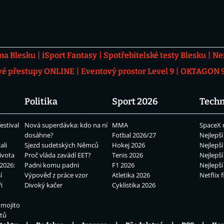
 na Blesku
iSport Fantasy
Spotřebitelské testy Blesku
Ne
vé přestupy ONLINE
Eventový prostor Level 9
OKTAGON 92
Politika
Sport 2026
Techn
estival
Nová superdávka: kdo na ní
MMA
SpaceX 
dosáhne?
Fotbal 2026/27
Nejlepší
ali
Sjezd sudetských Němců
Hokej 2026
Nejlepší
ivota
Proč vláda zavádí EET?
Tenis 2026
Nejlepší
2026:
Padni komu padni
F1 2026
Nejlepší
í
Výpověď z práce vzor
Atletika 2026
Netflix f
i
Divoký kačer
Cyklistika 2026
 mojito
átů