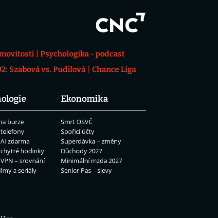
movitosti
Psychologika - podcast
: Szabová vs. Pudilová
Chance Liga
ologie
Ekonomika
na burze
Smrt OSVČ
 telefony
Spořicí účty
 AI zdarma
Superdávka – změny
 chytré hodinky
Důchody 2027
 VPN – srovnání
Minimální mzda 2027
ilmy a seriály
Senior Pas – slevy