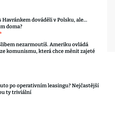
s Havránkem dováděli v Polsku, ale…
tom doma?
a
 Slibem nezarmoutíš. Ameriku ovládá
ze komunismu, která chce měnit zajeté
auto po operativním leasingu? Nejčastější
u ty triviální