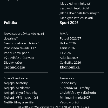
Jak obléci miminko při
vysokých teplotách?
Jak na dokonalé letní mojito
6 lehkých letních salátů
Politika
Sport 2026
Nová superdávka: kdo na ní
MMA
dosáhne?
Fotbal 2026/27
Sjezd sudetských Němců
Hokej 2026
Proč vláda zavádí EET?
Tenis 2026
Padni komu padni
F1 2026
Výpověď z práce vzor
Atletika 2026
Divoký kačer
Cyklistika 2026
Technologie
Ekonomika
SpaceX na burze
Temu a clo
Nejlepší telefony
Spořicí účty
Nejlepší AI zdarma
Superdávka – změny
Nejlepší chytré hodinky
Chybějící roky k důchodu
Nejlepší VPN – srovnání
Minimální mzda 2027
Netflix filmy a seriály
Vedro v práci
© 2001 - 2026 Copyright
CZECH NEWS CENTER a.s.