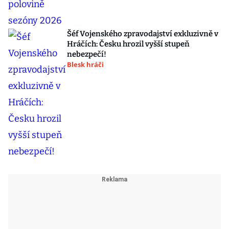
Šéf Vojenského zpravodajství exkluzivně v
Hráčích: Česku hrozil vyšší stupeň
nebezpečí!
Blesk hráči