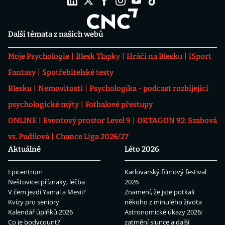
Další témata z našich webů
Moje Psychologie
Blesk Tlapky
Hráči na Blesku
iSport
Fantasy
Spotřebitelské testy
Blesku
Nemovitosti
Psychologika - podcast rozbíjející
psychologické mýty
Fotbalové přestupy
ONLINE
Eventový prostor Level 9
OKTAGON 92: Szabová
vs. Pudilová
Chance Liga 2026/27
Aktuálně
Léto 2026
Epicentrum
Karlovarský filmový festival
Neštovice: příznaky, léčba
2026
V čem jezdí Yamal a Mesii?
Znamení, že jste potkali
Kvízy pro seniory
někoho z minulého života
Kalendář úplňků 2026
Astronomické úkazy 2026:
Co je bodycount?
zatmění slunce a další