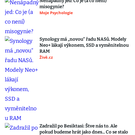
Nenápadný jed: Co je (a co není)
misogynie?
Moje Psychologie
Synology má „novou“ řadu NASů. Modely
Neo+ lákají výkonem, SSD a vyměnitelnou
RAM
Živě.cz
Zadražil po Besiktasi: Štve nás to. Ale
pokud budeme hrát jako dnes... Co se stalo