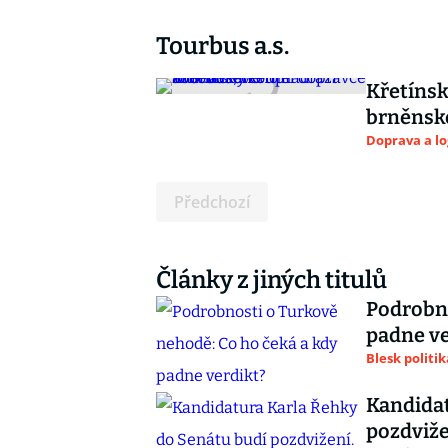
Tourbus a.s.
Křetínsk
brněnsk
Doprava a lo
Předchozí
Články z jiných titulů
Podrobno
padne ve
Blesk politik
Kandidat
pozdviže