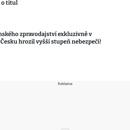
 o titul
nského zpravodajství exkluzivně v
 Česku hrozil vyšší stupeň nebezpečí!