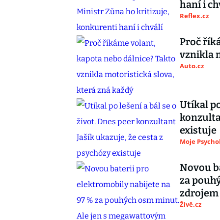
haní i ch
Reflex.cz
Proč řík
vznikla 
Auto.cz
Utíkal po
konzulta
existuje
Moje Psycho
Novou ba
za pouh
zdrojem
Živě.cz