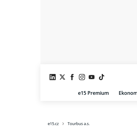
e15 Premium
Ekonom
e15.cz
Tourbus a.s.