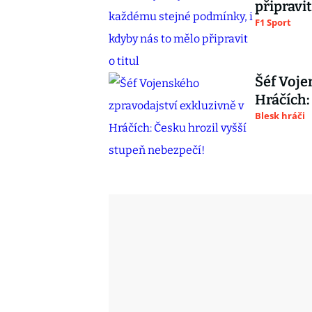
připravit
F1 Sport
Šéf Voje
Hráčích:
Blesk hráči