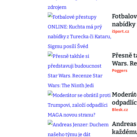
Fotbalo
nabídky 
iSport.cz
Přesně t
Wars. Re
Poggers
Moderáto
odpadlí
Blesk.cz
Andreas 
každému 