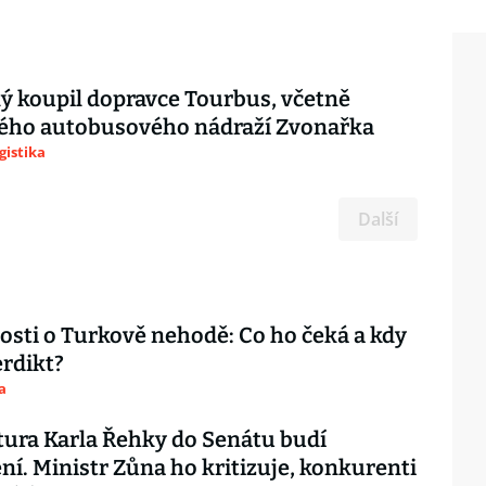
ý koupil dopravce Tourbus, včetně
ého autobusového nádraží Zvonařka
gistika
Další
sti o Turkově nehodě: Co ho čeká a kdy
rdikt?
a
ura Karla Řehky do Senátu budí
ní. Ministr Zůna ho kritizuje, konkurenti