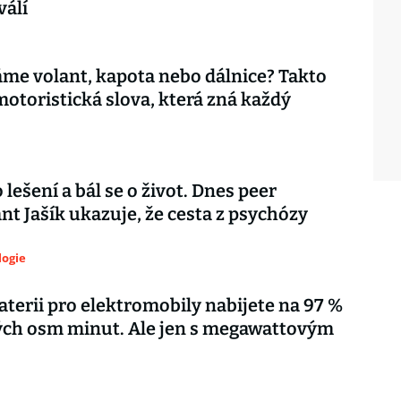
válí
áme volant, kapota nebo dálnice? Takto
motoristická slova, která zná každý
 lešení a bál se o život. Dnes peer
nt Jašík ukazuje, že cesta z psychózy
logie
terii pro elektromobily nabijete na 97 %
ých osm minut. Ale jen s megawattovým