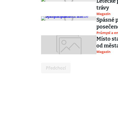
Letecké 
trávy
Magazín
Spásné p
posečené
Průmysl a e
Místo st
od měst
Magazín
Předchozí