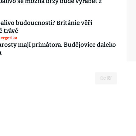
palivo se možná brzy bude vyrábět z
alivo budoucnosti? Británie věří
 trávě
nergetika
arosty mají primátora. Budějovice daleko
a
Další