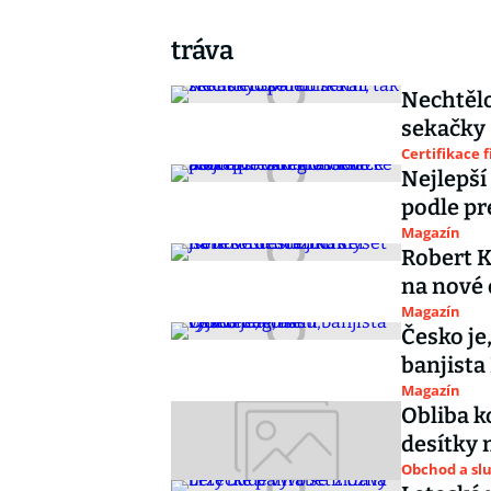
tráva
Nechtělo
sekačky 
Certifikace 
Nejlepší
podle pr
Magazín
Robert K
na nové 
Magazín
Česko je
banjista
Magazín
Obliba k
desítky 
Obchod a sl