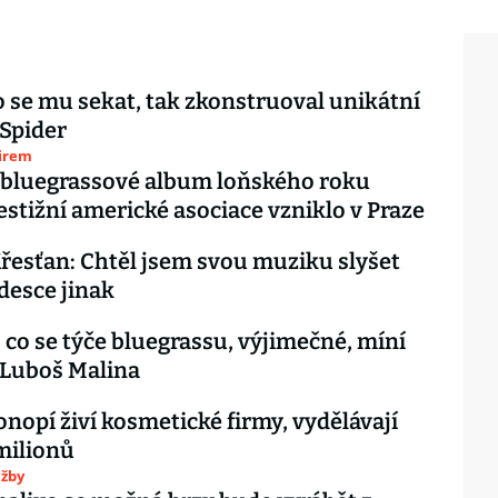
 se mu sekat, tak zkonstruoval unikátní
Spider
firem
 bluegrassové album loňského roku
estižní americké asociace vzniklo v Praze
řesťan: Chtěl jsem svou muziku slyšet
desce jinak
, co se týče bluegrassu, výjimečné, míní
 Luboš Malina
onopí živí kosmetické firmy, vydělávají
milionů
užby