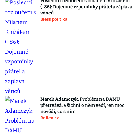
Poslední rozloučení s Milanem Knížákem
(†86): Dojemné vzpomínky přátel a záplava
věnců
Blesk politika
Marek Adamczyk: Problém na DAMU
přetrvává. Všichni o něm vědí, jen moc
nevědí, co s ním
Reflex.cz