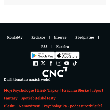
Kontakty
Redakce
Inzerce
Předplatné
RSS
Kariéra
Další témata z našich webů
Moje Psychologie
Blesk Tlapky
Hráči na Blesku
iSport
Fantasy
Spotřebitelské testy
Blesku
Nemovitosti
Psychologika - podcast rozbíjející