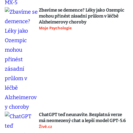
Zbavíme se demence? Léky jako Ozempic
mohou přinést zásadní průlom v léčbě
Alzheimerovy choroby
Moje Psychologie
ChatGPT teď neunavíte. Bezplatná verze
má neomezený chat a lepší model GPT-5.6
Živě.cz