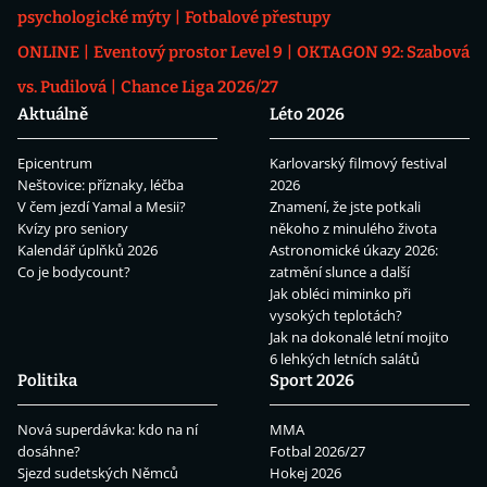
psychologické mýty
Fotbalové přestupy
ONLINE
Eventový prostor Level 9
OKTAGON 92: Szabová
vs. Pudilová
Chance Liga 2026/27
Aktuálně
Léto 2026
Epicentrum
Karlovarský filmový festival
Neštovice: příznaky, léčba
2026
V čem jezdí Yamal a Mesii?
Znamení, že jste potkali
Kvízy pro seniory
někoho z minulého života
Kalendář úplňků 2026
Astronomické úkazy 2026:
Co je bodycount?
zatmění slunce a další
Jak obléci miminko při
vysokých teplotách?
Jak na dokonalé letní mojito
6 lehkých letních salátů
Politika
Sport 2026
Nová superdávka: kdo na ní
MMA
dosáhne?
Fotbal 2026/27
Sjezd sudetských Němců
Hokej 2026