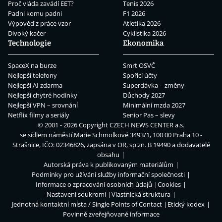
Proč vláda zavádí EET?
Tenis 2026
Padni komu padni
F1 2026
Výpověď z práce vzor
Atletika 2026
Divoký kačer
Cyklistika 2026
Technologie
Ekonomika
SpaceX na burze
Smrt OSVČ
Nejlepší telefony
Spořicí účty
Nejlepší AI zdarma
Superdávka – změny
Nejlepší chytré hodinky
Důchody 2027
Nejlepší VPN – srovnání
Minimální mzda 2027
Netflix filmy a seriály
Senior Pas – slevy
© 2001 - 2026 Copyright
CZECH NEWS CENTER a.s.
se sídlem náměstí Marie Schmolkové 3493/1, 100 00 Praha 10 -
Strašnice, IČO: 02346826, zapsána v OR, sp.zn. B 19490 a dodavatelé
obsahu
Autorská práva k publikovaným materiálům
Podmínky pro užívání služby informační společnosti
Informace o zpracování osobních údajů
Cookies
Nastavení soukromí
Vlastnická struktura
Jednotná kontaktní místa / Single Points of Contact
Etický kodex
Povinně zveřejňované informace