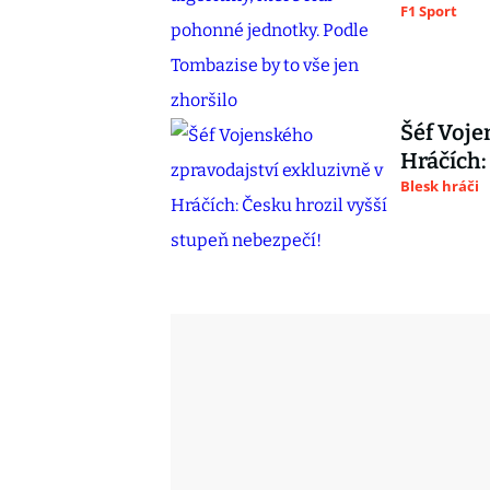
F1 Sport
Šéf Voje
Hráčích:
Blesk hráči