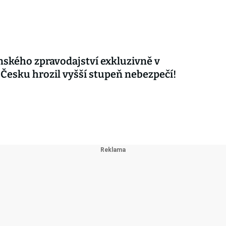
nského zpravodajství exkluzivně v
 Česku hrozil vyšší stupeň nebezpečí!