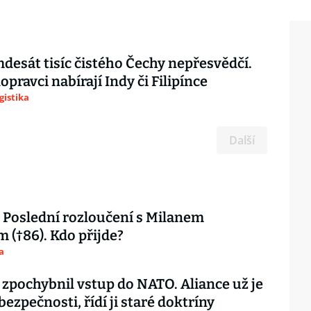
desát tisíc čistého Čechy nepřesvědčí.
opravci nabírají Indy či Filipínce
gistika
Další
Poslední rozloučení s Milanem
 (†86). Kdo přijde?
a
 zpochybnil vstup do NATO. Aliance už je
 bezpečnosti, řídí ji staré doktríny