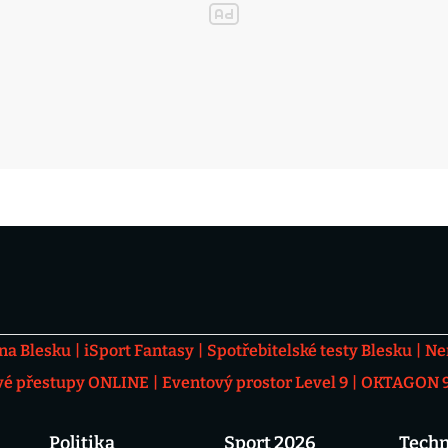
 na Blesku
iSport Fantasy
Spotřebitelské testy Blesku
Ne
vé přestupy ONLINE
Eventový prostor Level 9
OKTAGON 92
Politika
Sport 2026
Techn