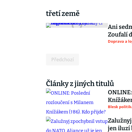
třetí země
Ani sedm
Zoufalí d
Doprava a lo
Předchozí
Články z jiných titulů
ONLINE: 
Knížákem
Blesk politik
Zalužnyj
jen iluzí