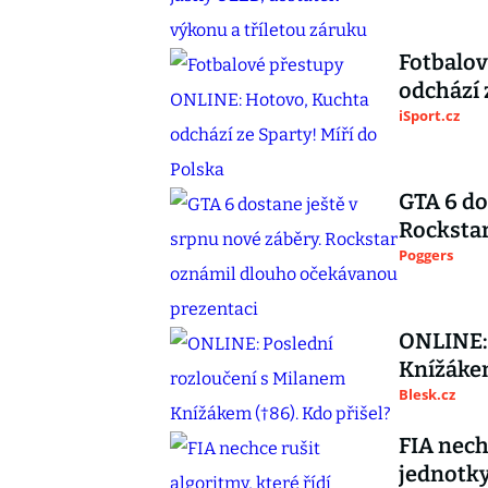
Fotbalo
odchází 
iSport.cz
GTA 6 do
Rocksta
Poggers
ONLINE: 
Knížákem
Blesk.cz
FIA nech
jednotky