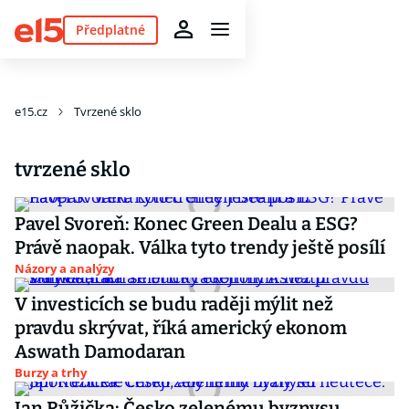
Předplatné
e15.cz
Tvrzené sklo
tvrzené sklo
Pavel Svoreň: Konec Green Dealu a ESG?
Právě naopak. Válka tyto trendy ještě posílí
Názory a analýzy
V investicích se budu raději mýlit než
pravdu skrývat, říká americký ekonom
Aswath Damodaran
Burzy a trhy
Jan Růžička: Česko zelenému byznysu