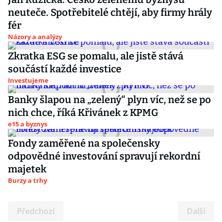
neuteče. Spotřebitelé chtějí, aby firmy hrály
fér
Názory a analýzy
Zkratka ESG se pomalu, ale jistě stává
součástí každé investice
Investujeme
Banky šlapou na „zelený“ plyn víc, než se po
nich chce, říká Křivánek z KPMG
e15 a byznys
Fondy zaměřené na společensky
odpovědné investování spravují rekordní
majetek
Burzy a trhy
Předchozí
Další