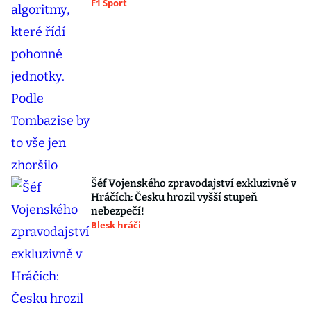
F1 Sport
Šéf Vojenského zpravodajství exkluzivně v
Hráčích: Česku hrozil vyšší stupeň
nebezpečí!
Blesk hráči