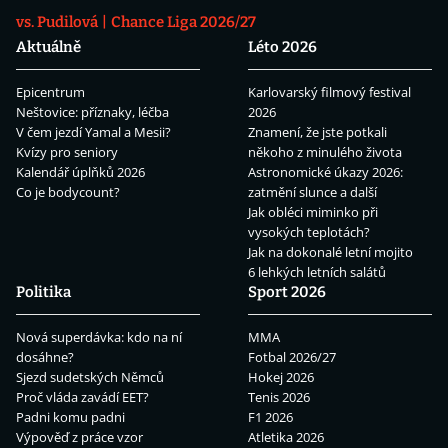
vs. Pudilová
Chance Liga 2026/27
Aktuálně
Léto 2026
Epicentrum
Karlovarský filmový festival
Neštovice: příznaky, léčba
2026
V čem jezdí Yamal a Mesii?
Znamení, že jste potkali
Kvízy pro seniory
někoho z minulého života
Kalendář úplňků 2026
Astronomické úkazy 2026:
Co je bodycount?
zatmění slunce a další
Jak obléci miminko při
vysokých teplotách?
Jak na dokonalé letní mojito
6 lehkých letních salátů
Politika
Sport 2026
Nová superdávka: kdo na ní
MMA
dosáhne?
Fotbal 2026/27
Sjezd sudetských Němců
Hokej 2026
Proč vláda zavádí EET?
Tenis 2026
Padni komu padni
F1 2026
Výpověď z práce vzor
Atletika 2026