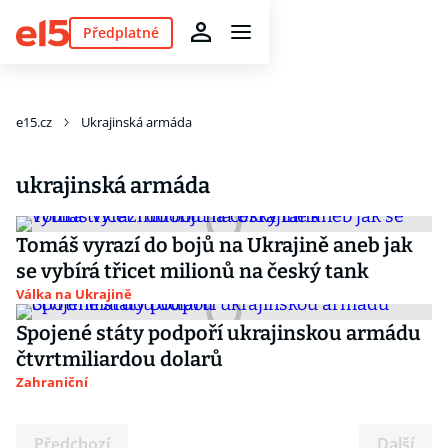
Předplatné
e15.cz
Ukrajinská armáda
ukrajinská armáda
Tomáš vyrazí do bojů na Ukrajině aneb jak
se vybírá třicet milionů na český tank
Válka na Ukrajině
Spojené státy podpoří ukrajinskou armádu
čtvrtmiliardou dolarů
Zahraniční
Předchozí
Další