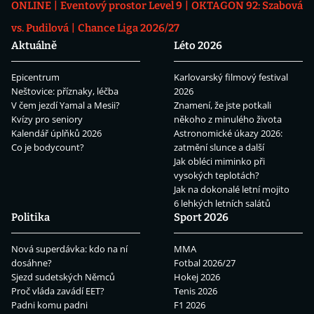
ONLINE
Eventový prostor Level 9
OKTAGON 92: Szabová
vs. Pudilová
Chance Liga 2026/27
Aktuálně
Léto 2026
Epicentrum
Karlovarský filmový festival
Neštovice: příznaky, léčba
2026
V čem jezdí Yamal a Mesii?
Znamení, že jste potkali
Kvízy pro seniory
někoho z minulého života
Kalendář úplňků 2026
Astronomické úkazy 2026:
Co je bodycount?
zatmění slunce a další
Jak obléci miminko při
vysokých teplotách?
Jak na dokonalé letní mojito
6 lehkých letních salátů
Politika
Sport 2026
Nová superdávka: kdo na ní
MMA
dosáhne?
Fotbal 2026/27
Sjezd sudetských Němců
Hokej 2026
Proč vláda zavádí EET?
Tenis 2026
Padni komu padni
F1 2026