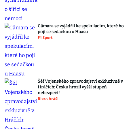
Câmara se vyjádřil ke spekulacím, které ho
pojí se sedačkou u Haasu
F1 Sport
Šéf Vojenského zpravodajství exkluzivně v
Hráčích: Česku hrozil vyšší stupeň
nebezpečí!
Blesk hráči