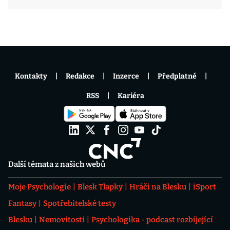
Kontakty
Redakce
Inzerce
Předplatné
RSS
Kariéra
Další témata z našich webů
Moje Psychologie
Blesk Tlapky
Hráči na Blesku
iSport
Fantasy
Spotřebitelské testy
Blesku
Nemovitosti
Psychologika - podcast rozbíjející