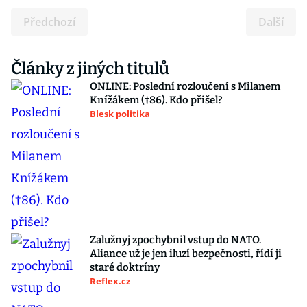
Předchozí
Další
Články z jiných titulů
ONLINE: Poslední rozloučení s Milanem
Knížákem (†86). Kdo přišel?
Blesk politika
Zalužnyj zpochybnil vstup do NATO.
Aliance už je jen iluzí bezpečnosti, řídí ji
staré doktríny
Reflex.cz