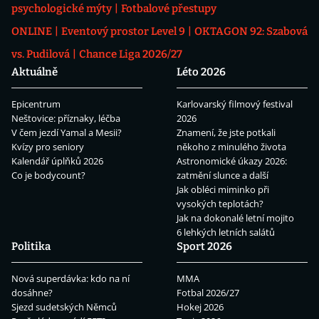
psychologické mýty
Fotbalové přestupy
ONLINE
Eventový prostor Level 9
OKTAGON 92: Szabová
vs. Pudilová
Chance Liga 2026/27
Aktuálně
Léto 2026
Epicentrum
Karlovarský filmový festival
Neštovice: příznaky, léčba
2026
V čem jezdí Yamal a Mesii?
Znamení, že jste potkali
Kvízy pro seniory
někoho z minulého života
Kalendář úplňků 2026
Astronomické úkazy 2026:
Co je bodycount?
zatmění slunce a další
Jak obléci miminko při
vysokých teplotách?
Jak na dokonalé letní mojito
6 lehkých letních salátů
Politika
Sport 2026
Nová superdávka: kdo na ní
MMA
dosáhne?
Fotbal 2026/27
Sjezd sudetských Němců
Hokej 2026