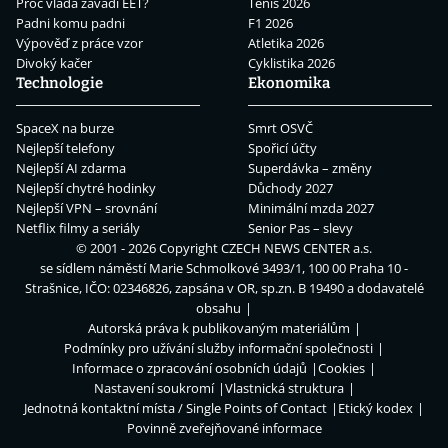
Proč vláda zavádí EET?
Tenis 2026
Padni komu padni
F1 2026
Výpověď z práce vzor
Atletika 2026
Divoký kačer
Cyklistika 2026
Technologie
Ekonomika
SpaceX na burze
Smrt OSVČ
Nejlepší telefony
Spořicí účty
Nejlepší AI zdarma
Superdávka – změny
Nejlepší chytré hodinky
Důchody 2027
Nejlepší VPN – srovnání
Minimální mzda 2027
Netflix filmy a seriály
Senior Pas – slevy
© 2001 - 2026 Copyright
CZECH NEWS CENTER a.s.
se sídlem náměstí Marie Schmolkové 3493/1, 100 00 Praha 10 -
Strašnice, IČO: 02346826, zapsána v OR, sp.zn. B 19490 a dodavatelé
obsahu
Autorská práva k publikovaným materiálům
Podmínky pro užívání služby informační společnosti
Informace o zpracování osobních údajů
Cookies
Nastavení soukromí
Vlastnická struktura
Jednotná kontaktní místa / Single Points of Contact
Etický kodex
Povinně zveřejňované informace