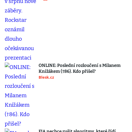
ONLINE: Poslední rozloučení s Milanem
Knížákem (†86). Kdo přišel?
Blesk.cz
FIA nechce rušit algoritmy, které řídí