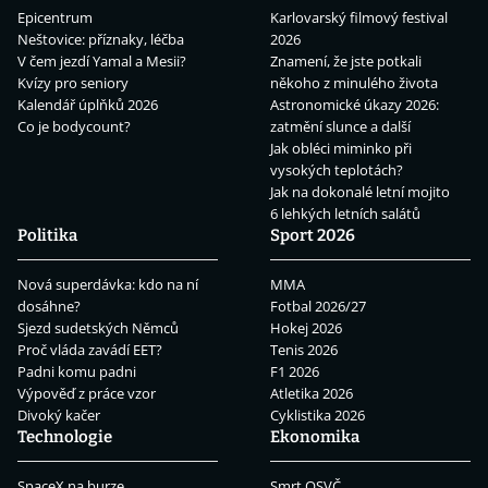
Epicentrum
Karlovarský filmový festival
Neštovice: příznaky, léčba
2026
V čem jezdí Yamal a Mesii?
Znamení, že jste potkali
Kvízy pro seniory
někoho z minulého života
Kalendář úplňků 2026
Astronomické úkazy 2026:
Co je bodycount?
zatmění slunce a další
Jak obléci miminko při
vysokých teplotách?
Jak na dokonalé letní mojito
6 lehkých letních salátů
Politika
Sport 2026
Nová superdávka: kdo na ní
MMA
dosáhne?
Fotbal 2026/27
Sjezd sudetských Němců
Hokej 2026
Proč vláda zavádí EET?
Tenis 2026
Padni komu padni
F1 2026
Výpověď z práce vzor
Atletika 2026
Divoký kačer
Cyklistika 2026
Technologie
Ekonomika
SpaceX na burze
Smrt OSVČ