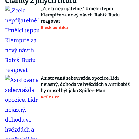
Články z jiných titulů
„Zcela nepřijatelné.“ Umělci tepou
Klempíře za nový návrh. Babiš: Budu
reagovat
Blesk politika
Asistovaná sebevražda opozice. Lídr
nejasný, dohoda ve hvězdách a Antibabiš
by musel být jako Spider-Man
Reflex.cz