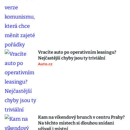
Vracíte auto po operativním leasingu?
Nejčastější chyby jsou ty triviální
Auto.cz
Kam na víkendový brunch v centru Prahy?
Na těchto místech si dlouhou snídani
užívají i místní