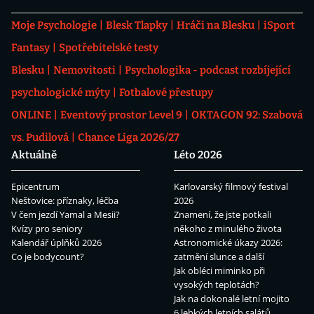
Moje Psychologie
Blesk Tlapky
Hráči na Blesku
iSport
Fantasy
Spotřebitelské testy
Blesku
Nemovitosti
Psychologika - podcast rozbíjející
psychologické mýty
Fotbalové přestupy
ONLINE
Eventový prostor Level 9
OKTAGON 92: Szabová
vs. Pudilová
Chance Liga 2026/27
Aktuálně
Léto 2026
Epicentrum
Karlovarský filmový festival
Neštovice: příznaky, léčba
2026
V čem jezdí Yamal a Mesii?
Znamení, že jste potkali
Kvízy pro seniory
někoho z minulého života
Kalendář úplňků 2026
Astronomické úkazy 2026:
Co je bodycount?
zatmění slunce a další
Jak obléci miminko při
vysokých teplotách?
Jak na dokonalé letní mojito
6 lehkých letních salátů