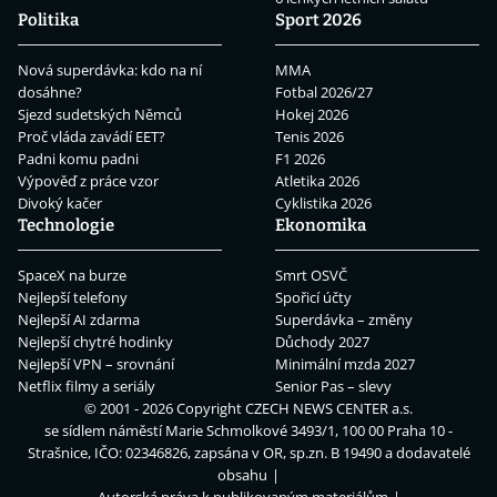
Politika
Sport 2026
Nová superdávka: kdo na ní
MMA
dosáhne?
Fotbal 2026/27
Sjezd sudetských Němců
Hokej 2026
Proč vláda zavádí EET?
Tenis 2026
Padni komu padni
F1 2026
Výpověď z práce vzor
Atletika 2026
Divoký kačer
Cyklistika 2026
Technologie
Ekonomika
SpaceX na burze
Smrt OSVČ
Nejlepší telefony
Spořicí účty
Nejlepší AI zdarma
Superdávka – změny
Nejlepší chytré hodinky
Důchody 2027
Nejlepší VPN – srovnání
Minimální mzda 2027
Netflix filmy a seriály
Senior Pas – slevy
© 2001 - 2026 Copyright
CZECH NEWS CENTER a.s.
se sídlem náměstí Marie Schmolkové 3493/1, 100 00 Praha 10 -
Strašnice, IČO: 02346826, zapsána v OR, sp.zn. B 19490 a dodavatelé
obsahu