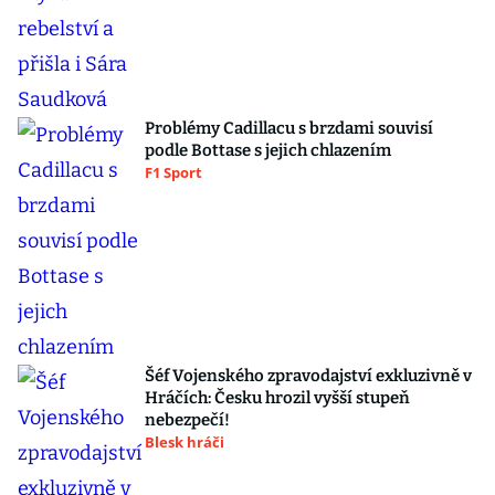
Problémy Cadillacu s brzdami souvisí
podle Bottase s jejich chlazením
F1 Sport
Šéf Vojenského zpravodajství exkluzivně v
Hráčích: Česku hrozil vyšší stupeň
nebezpečí!
Blesk hráči