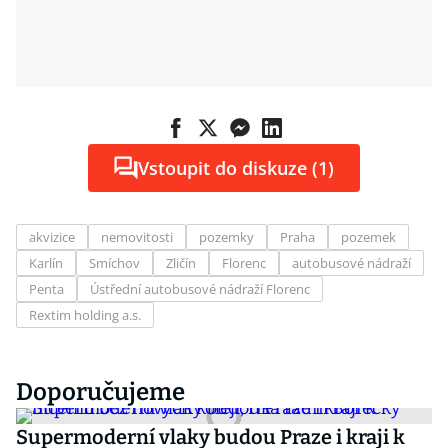
Vstoupit do diskuze (1)
akvizice
nemovitosti
pozemky
Praha
pozemek
Karlín
Smíchov
Zličín
Florenc
autobusové nádraží
Penta
Ústřední autobusové nádraží Florenc
Rextim holding a.s.
Doporučujeme
Supermoderní vlaky budou Praze i kraji k