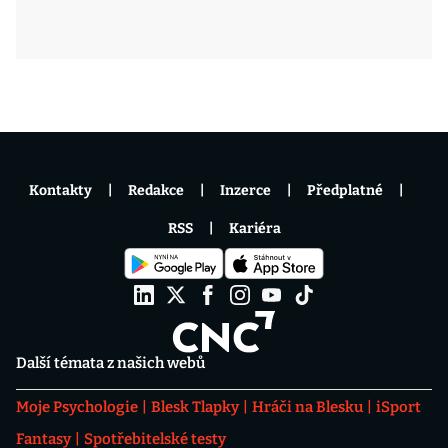
Kontakty
Redakce
Inzerce
Předplatné
RSS
Kariéra
Další témata z našich webů
Moje Psychologie
Blesk Tlapky
Hráči na Blesku
iSport
Fantasy
Spotřebitelské testy