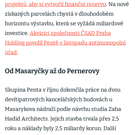
projektů, aby si vytvořil finanční rezervu
. Na nově
získaných parcelách chystá v dlouhodobém
horizontu výstavbu, která se vyžádá miliardové
investice.
Akvizici společnosti ČSAD Praha
Holding povolil Pentě v listopadu antimonopolní
úřad
.
Od Masaryčky až do Pernerovy
Skupina Penta v říjnu dokončila práce na dvou
devítipatrových kancelářských budovách u
Masarykova nádraží podle návrhu studia Zaha
Hadid Architects. Jejich stavba trvala přes 2,5
roku a náklady byly 2,5 miliardy korun. Další