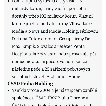
Loni skupina vykázala čistý zisk 11,6
miliardy korun, firmy v jejím portfoliu
dosáhly tržeb 192 miliardy korun. Vlastní
kromě jiného mediální firmy Vltava Labe
Media a News and Media Holding, sázkovou
Fortuna Entertainment Group, firmy Dr.
Max, Empik, Slovalco a řetězec Penta
Hospitals, který vlastní nebo provozuje pět
nemocnic akutní péče, dvě nemocnice
následné péče a 25 zařízení pobytových
sociálních služeb Alzheimer Home.
ČSAD Praha Holding
Vznikla v roce 2004 a je nástupcem zaniklé
společnosti ČSAD ÚAN Praha Florenc a
ČSAD Praha Pankrác. V roce 2006 vznikla