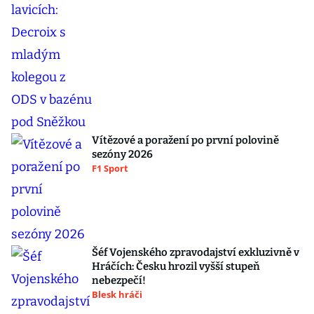
Vítězové a poražení po první polovině
sezóny 2026
F1 Sport
Šéf Vojenského zpravodajství exkluzivně v
Hráčích: Česku hrozil vyšší stupeň
nebezpečí!
Blesk hráči