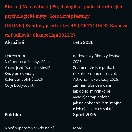
Blesku
Nemovitosti
Psychologika - podcast rozbíjející
psychologické mýty
Fotbalové přestupy
ONLINE
Eventový prostor Level 9
OKTAGON 92: Szabová
vs. Pudilová
Chance Liga 2026/27
Aktuálně
Léto 2026
Epicentrum
Karlovarský filmový festival
Neštovice: příznaky, léčba
2026
V čem jezdí Yamal a Mesii?
Znamení, že jste potkali
Kvízy pro seniory
někoho z minulého života
Kalendář úplňků 2026
Astronomické úkazy 2026:
Co je bodycount?
zatmění slunce a další
Jak obléci miminko při
vysokých teplotách?
Jak na dokonalé letní mojito
6 lehkých letních salátů
Politika
Sport 2026
Nová superdávka: kdo na ní
MMA