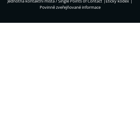
Jednotná kontaktní místa / Single Points of Contact
Etický kodex
Povinně zveřejňované informace