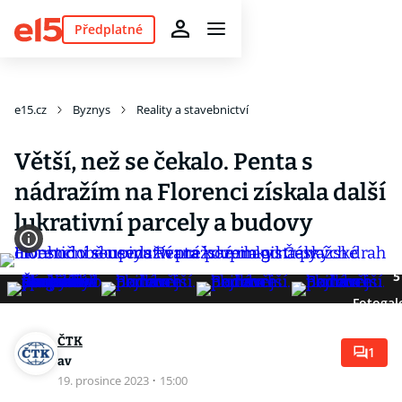
Předplatné
e15.cz
Byznys
Reality a stavebnictví
Větší, než se čekalo. Penta s
nádražím na Florenci získala další
lukrativní parcely a budovy
5
Fotogal
ČTK
1
av
19. prosince 2023
·
15:00