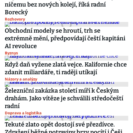
ničemu bez nových kolejí, říká radní
Borecký
Rozhovory
Obchodní modely se hroutí, trh se
extrémně mění, předpovídají čeští kapitáni
AI revoluce
Byznys
Když daň vyžene zlatá vejce. Kalifornie chce
zdanit miliardáře, ti raději utíkají
Názory a analýzy
Železniční zakázka století míří k Českým
drahám. Jako vítěze je schválili středočeští
radní
Doprava a logistika
Tekuté zlato opět dostojí své přezdívce.
Zdražení běžné potraviny brzy pocítí i Češi