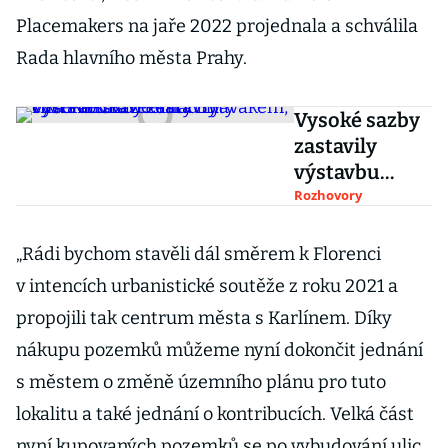
Placemakers na jaře 2022 projednala a schválila
Rada hlavního města Prahy.
Vysoké sazby
zastavily
výstavbu
kanceláří.
Rozhovory
Byty chceme
stavět i nad
„Rádi bychom stavěli dál směrem k Florenci
hlavákem,
v intencích urbanistické soutěže z roku 2021 a
říká Palička z
propojili tak centrum města s Karlínem. Díky
Penty
nákupu pozemků můžeme nyní dokončit jednání
s městem o změně územního plánu pro tuto
lokalitu a také jednání o kontribucích. Velká část
nyní kupovaných pozemků se po vybudování ulic