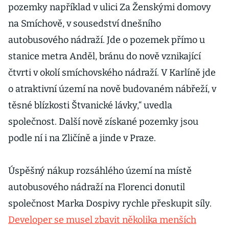
pozemky například v ulici Za Ženskými domovy
na Smíchově, v sousedství dnešního
autobusového nádraží. Jde o pozemek přímo u
stanice metra Anděl, bránu do nově vznikající
čtvrti v okolí smíchovského nádraží. V Karlíně jde
o atraktivní území na nově budovaném nábřeží, v
těsné blízkosti Štvanické lávky,“ uvedla
společnost. Další nově získané pozemky jsou
podle ní i na Zličíně a jinde v Praze.
Úspěšný nákup rozsáhlého území na místě
autobusového nádraží na Florenci donutil
společnost Marka Dospivy rychle přeskupit síly.
Developer se musel zbavit několika menších