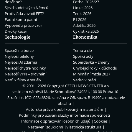
dosáhne?
Fotbal 2026/27
Sjezd sudetských Němců
Hokej 2026
Proč vláda zavádí EET?
Tenis 2026
Padni komu padni
F1 2026
Výpověď z práce vzor
Atletika 2026
Divoký kačer
Cyklistika 2026
Technologie
Ekonomika
SpaceX na burze
Temu a clo
Nejlepší telefony
Spořicí účty
Nejlepší AI zdarma
Superdávka – změny
Nejlepší chytré hodinky
Chybějící roky k důchodu
Nejlepší VPN – srovnání
Minimální mzda 2027
Netflix filmy a seriály
Vedro v práci
© 2001 - 2026 Copyright
CZECH NEWS CENTER a.s.
se sídlem náměstí Marie Schmolkové 3493/1, 100 00 Praha 10 -
Strašnice, IČO: 02346826, zapsána v OR, sp.zn. B 19490 a dodavatelé
obsahu
Autorská práva k publikovaným materiálům
Podmínky pro užívání služby informační společnosti
Informace o zpracování osobních údajů
Cookies
Nastavení soukromí
Vlastnická struktura