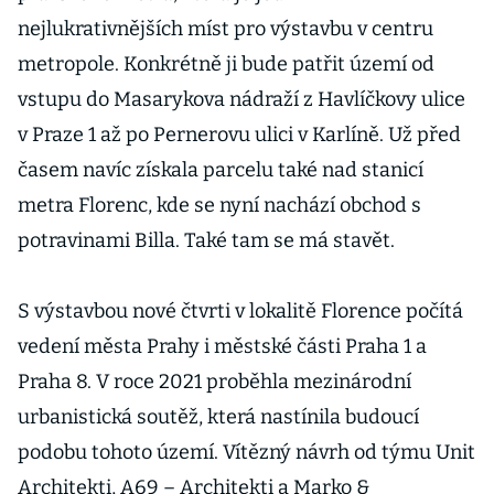
nejlukrativnějších míst pro výstavbu v centru
metropole. Konkrétně ji bude patřit území od
vstupu do Masarykova nádraží z Havlíčkovy ulice
v Praze 1 až po Pernerovu ulici v Karlíně. Už před
časem navíc získala parcelu také nad stanicí
metra Florenc, kde se nyní nachází obchod s
potravinami Billa. Také tam se má stavět.
S výstavbou nové čtvrti v lokalitě Florence počítá
vedení města Prahy i městské části Praha 1 a
Praha 8. V roce 2021 proběhla mezinárodní
urbanistická soutěž, která nastínila budoucí
podobu tohoto území. Vítězný návrh od týmu Unit
Architekti, A69 – Architekti a Marko &