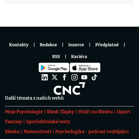
Kontakty
Redakce
Inzerce
Předplatné
RSS
Kariéra
Další témata z našich webů
Moje Psychologie
Blesk Tlapky
Hráči na Blesku
iSport
Fantasy
Spotřebitelské testy
Blesku
Nemovitosti
Psychologika - podcast rozbíjející