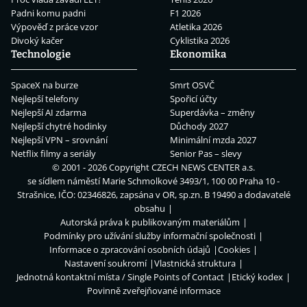
Padni komu padni
F1 2026
Výpověď z práce vzor
Atletika 2026
Divoký kačer
Cyklistika 2026
Technologie
Ekonomika
SpaceX na burze
Smrt OSVČ
Nejlepší telefony
Spořicí účty
Nejlepší AI zdarma
Superdávka – změny
Nejlepší chytré hodinky
Důchody 2027
Nejlepší VPN – srovnání
Minimální mzda 2027
Netflix filmy a seriály
Senior Pas – slevy
© 2001 - 2026 Copyright
CZECH NEWS CENTER a.s.
se sídlem náměstí Marie Schmolkové 3493/1, 100 00 Praha 10 -
Strašnice, IČO: 02346826, zapsána v OR, sp.zn. B 19490 a dodavatelé
obsahu
Autorská práva k publikovaným materiálům
Podmínky pro užívání služby informační společnosti
Informace o zpracování osobních údajů
Cookies
Nastavení soukromí
Vlastnická struktura
Jednotná kontaktní místa / Single Points of Contact
Etický kodex
Povinně zveřejňované informace