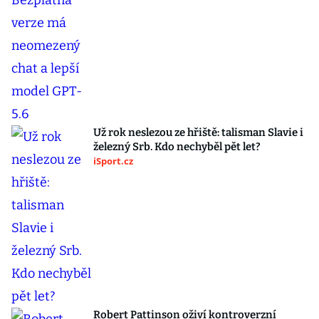
Už rok neslezou ze hřiště: talisman Slavie i
železný Srb. Kdo nechyběl pět let?
iSport.cz
Robert Pattinson oživí kontroverzní