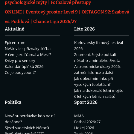
psychologické mýty
Fotbalové přestupy
ONLINE
Eventový prostor Level 9
OKTAGON 92: Szabová
vs. Pudilová
Chance Liga 2026/27
Aktuálně
Léto 2026
Epicentrum
Karlovarský filmový festival
Neštovice: příznaky, léčba
2026
V čem jezdí Yamal a Mesii?
Znamení, že jste potkali
Kvízy pro seniory
někoho z minulého života
Kalendář úplňků 2026
Astronomické úkazy 2026:
Co je bodycount?
zatmění slunce a další
Jak obléci miminko při
vysokých teplotách?
Jak na dokonalé letní mojito
6 lehkých letních salátů
Politika
Sport 2026
Nová superdávka: kdo na ní
MMA
dosáhne?
Fotbal 2026/27
Sjezd sudetských Němců
Hokej 2026
Proč vláda zavádí EET?
Tenis 2026