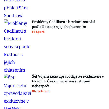
Problémy Cadillacu s brzdami souvisí
podle Bottase s jejich chlazením
F1 Sport
Šéf Vojenského zpravodajství exkluzivně v
Hráčích: Česku hrozil vyšší stupeň
nebezpečí!
Blesk hráči