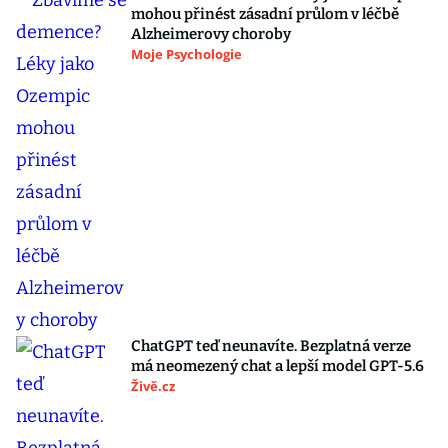
mohou přinést zásadní průlom v léčbě
Alzheimerovy choroby
Moje Psychologie
ChatGPT teď neunavíte. Bezplatná verze
má neomezený chat a lepší model GPT-5.6
Živě.cz