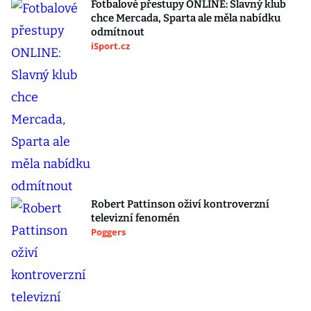
Fotbalové přestupy ONLINE: Slavný klub
chce Mercada, Sparta ale měla nabídku
odmítnout
iSport.cz
Robert Pattinson oživí kontroverzní
televizní fenomén
Poggers