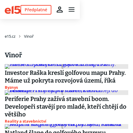
Předplatné
e15.cz
Vinoř
Vinoř
Investor Raška kreslí golfovou mapu Prahy.
Máme už pokryta rozvojová území, říká
Byznys
Periferie Prahy zažívá stavební boom.
Developeři stavějí pro mladé, kteří chtějí do
většího
Reality a stavebnictví
Natland šlape do golfového byznysu,