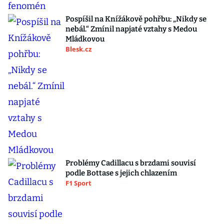
Pospíšil na Knížákově pohřbu: „Nikdy se
nebál.“ Zmínil napjaté vztahy s Medou
Mládkovou
Blesk.cz
Problémy Cadillacu s brzdami souvisí
podle Bottase s jejich chlazením
F1 Sport