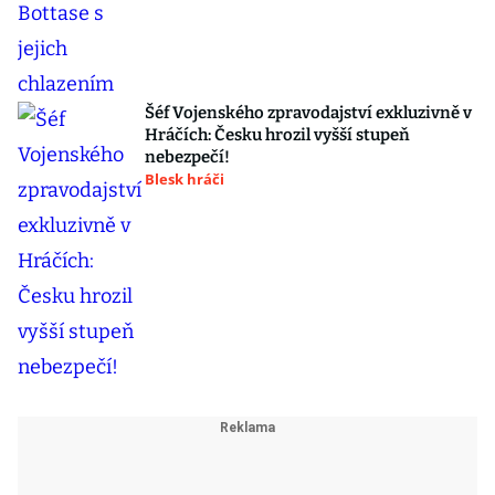
Šéf Vojenského zpravodajství exkluzivně v
Hráčích: Česku hrozil vyšší stupeň
nebezpečí!
Blesk hráči