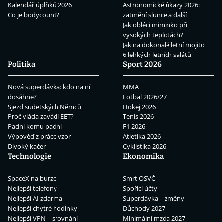
Kalendář úplňků 2026
Astronomické úkazy 2026:
Co je bodycount?
zatmění slunce a další
Jak obléci miminko při
vysokých teplotách?
Jak na dokonalé letní mojito
6 lehkých letních salátů
Politika
Sport 2026
Nová superdávka: kdo na ní
MMA
dosáhne?
Fotbal 2026/27
Sjezd sudetských Němců
Hokej 2026
Proč vláda zavádí EET?
Tenis 2026
Padni komu padni
F1 2026
Výpověď z práce vzor
Atletika 2026
Divoký kačer
Cyklistika 2026
Technologie
Ekonomika
SpaceX na burze
Smrt OSVČ
Nejlepší telefony
Spořicí účty
Nejlepší AI zdarma
Superdávka – změny
Nejlepší chytré hodinky
Důchody 2027
Nejlepší VPN – srovnání
Minimální mzda 2027