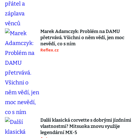
Marek Adamczyk: Problém na DAMU
přetrvává. Všichni o něm vědí, jen moc
nevědí, co s ním
Reflex.cz
Další klasická corvette s dobrými jízdními
vlastnostmi? Mitsuoka znovu využije
legendární MX-5