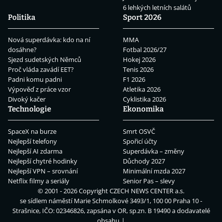
6 lehkých letních salátů
Politika
Sport 2026
Nová superdávka: kdo na ní
MMA
dosáhne?
Fotbal 2026/27
Sjezd sudetských Němců
Hokej 2026
Proč vláda zavádí EET?
Tenis 2026
Padni komu padni
F1 2026
Výpověď z práce vzor
Atletika 2026
Divoký kačer
Cyklistika 2026
Technologie
Ekonomika
SpaceX na burze
Smrt OSVČ
Nejlepší telefony
Spořicí účty
Nejlepší AI zdarma
Superdávka – změny
Nejlepší chytré hodinky
Důchody 2027
Nejlepší VPN – srovnání
Minimální mzda 2027
Netflix filmy a seriály
Senior Pas – slevy
© 2001 - 2026 Copyright
CZECH NEWS CENTER a.s.
se sídlem náměstí Marie Schmolkové 3493/1, 100 00 Praha 10 -
Strašnice, IČO: 02346826, zapsána v OR, sp.zn. B 19490 a dodavatelé
obsahu