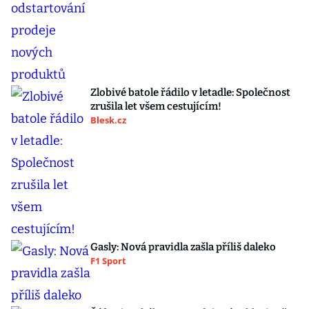
Zlobivé batole řádilo v letadle: Společnost
zrušila let všem cestujícím!
Blesk.cz
Gasly: Nová pravidla zašla příliš daleko
F1 Sport