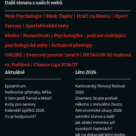
Další témata z našich webů
Moje Psychologie
Blesk Tlapky
Hráči na Blesku
iSport
Fantasy
Spotřebitelské testy
Blesku
Nemovitosti
Psychologika - podcast rozbíjející
psychologické mýty
Fotbalové přestupy
ONLINE
Eventový prostor Level 9
OKTAGON 92: Szabová
vs. Pudilová
Chance Liga 2026/27
Aktuálně
Léto 2026
Epicentrum
Karlovarský filmový festival
Neštovice: příznaky, léčba
2026
V čem jezdí Yamal a Mesii?
Znamení, že jste potkali
Kvízy pro seniory
někoho z minulého života
Kalendář úplňků 2026
Astronomické úkazy 2026:
Co je bodycount?
zatmění slunce a další
Jak obléci miminko při
vysokých teplotách?
Jak na dokonalé letní mojito