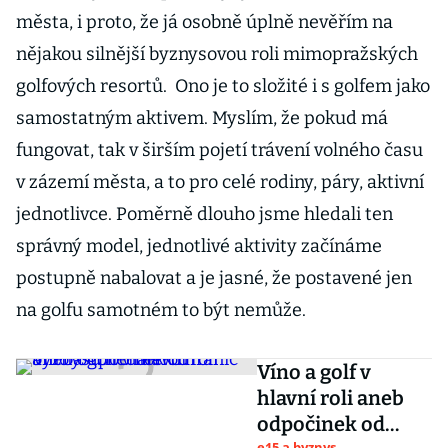
města, i proto, že já osobně úplně nevěřím na
nějakou silnější byznysovou roli mimopražských
golfových resortů. Ono je to složité i s golfem jako
samostatným aktivem. Myslím, že pokud má
fungovat, tak v širším pojetí trávení volného času
v zázemí města, a to pro celé rodiny, páry, aktivní
jednotlivce. Poměrně dlouho jsme hledali ten
správný model, jednotlivé aktivity začínáme
postupně nabalovat a je jasné, že postavené jen
na golfu samotném to být nemůže.
Víno a golf v
hlavní roli aneb
odpočinek od
e15 a byznys