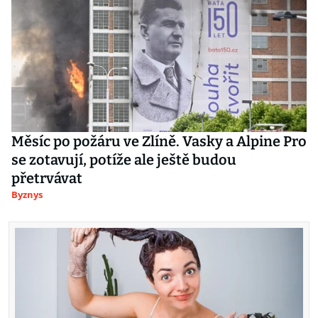
Měsíc po požáru ve Zlíně. Vasky a Alpine Pro
se zotavují, potíže ale ještě budou
přetrvávat
Byznys