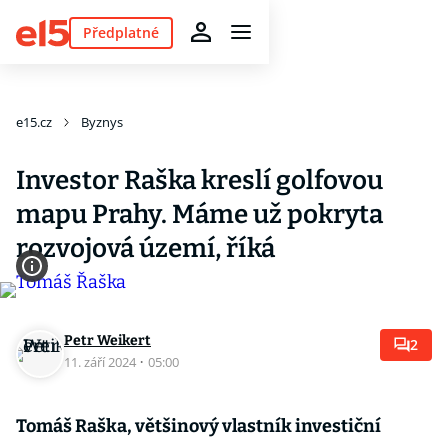
Předplatné
e15.cz
Byznys
Investor Raška kreslí golfovou
mapu Prahy. Máme už pokryta
rozvojová území, říká
Petr Weikert
2
11. září 2024
·
05:00
Tomáš Raška, většinový vlastník investiční