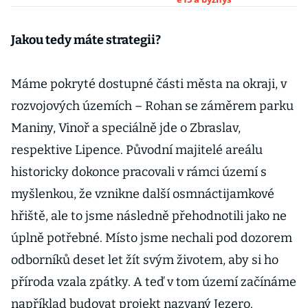
byznysu nedaleko
hranic
Jakou tedy máte strategii?
Máme pokryté dostupné části města na okraji, v
rozvojových územích – Rohan se záměrem parku
Maniny, Vinoř a speciálně jde o Zbraslav,
respektive Lipence. Původní majitelé areálu
historicky dokonce pracovali v rámci území s
myšlenkou, že vznikne další osmnáctijamkové
hřiště, ale to jsme následně přehodnotili jako ne
úplně potřebné. Místo jsme nechali pod dozorem
odborníků deset let žít svým životem, aby si ho
příroda vzala zpátky. A teď v tom území začínáme
například budovat projekt nazvaný Jezero.