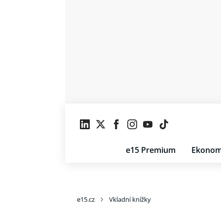
e15 Premium
Ekonom
e15.cz
Vkladní knížky