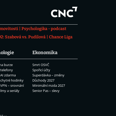
movitosti
Psychologika - podcast
: Szabová vs. Pudilová
Chance Liga
ologie
Ekonomika
na burze
Smrt OSVČ
 telefony
Spořicí účty
 AI zdarma
Superdávka – změny
 chytré hodinky
Důchody 2027
 VPN – srovnání
Minimální mzda 2027
ilmy a seriály
Senior Pas – slevy