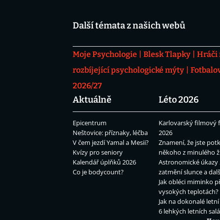
Další témata z našich webů
Moje Psychologie
Blesk Tlapky
Hráči
rozbíjející psychologické mýty
Fotbalo
2026/27
Aktuálně
Léto 2026
Epicentrum
Karlovarský filmový f
Neštovice: příznaky, léčba
2026
V čem jezdí Yamal a Mesii?
Znamení, že jste potk
Kvízy pro seniory
někoho z minulého ž
Kalendář úplňků 2026
Astronomické úkazy 
Co je bodycount?
zatmění slunce a dalš
Jak obléci miminko př
vysokých teplotách?
Jak na dokonalé letní
6 lehkých letních sal