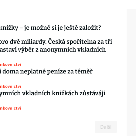
nížky – je možné si je ještě založit?
oro dvě miliardy. Česká spořitelna za tři
astaví výběr z anonymních vkladních
ankovnictví
í doma neplatné peníze za téměř
ankovnictví
mních vkladních knížkách zůstávájí
ankovnictví
Další