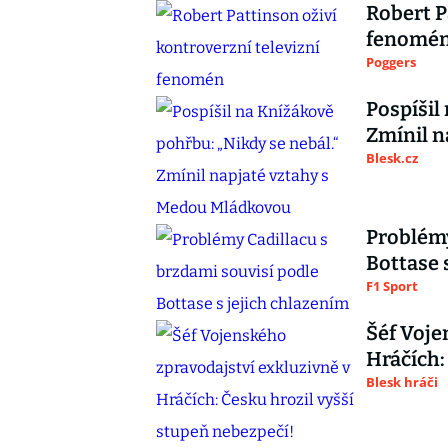
Robert P
fenomé
Poggers
Pospíšil
Zmínil n
Blesk.cz
Problémy
Bottase 
F1 Sport
Šéf Voje
Hráčích:
Blesk hráči