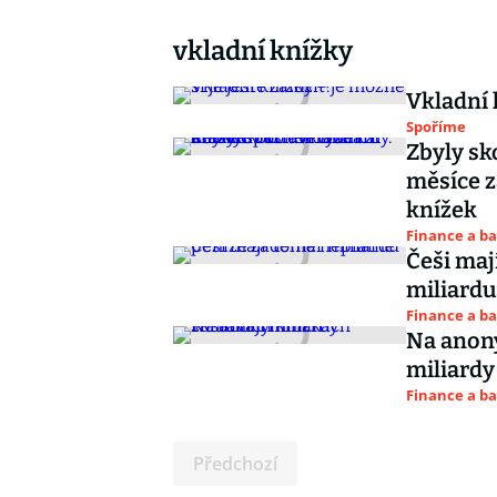
vkladní knížky
Vkladní k
Spoříme
Zbyly sk
měsíce z
knížek
Finance a b
Češi maj
miliardu
Finance a b
Na anony
miliardy
Finance a b
Předchozí