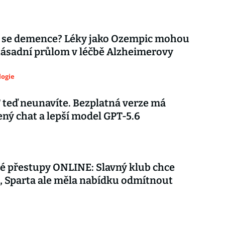
 se demence? Léky jako Ozempic mohou
zásadní průlom v léčbě Alzheimerovy
logie
teď neunavíte. Bezplatná verze má
ý chat a lepší model GPT-5.6
é přestupy ONLINE: Slavný klub chce
 Sparta ale měla nabídku odmítnout