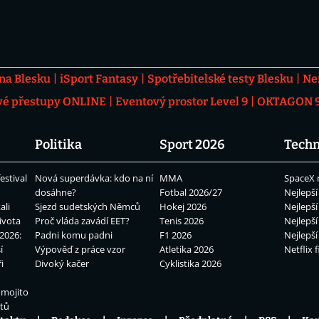
 na Blesku
iSport Fantasy
Spotřebitelské testy Blesku
Ne
vé přestupy ONLINE
Eventový prostor Level 9
OKTAGON 92
Politika
Sport 2026
Techn
estival
Nová superdávka: kdo na ní
MMA
SpaceX 
dosáhne?
Fotbal 2026/27
Nejlepší
ali
Sjezd sudetských Němců
Hokej 2026
Nejlepší
ivota
Proč vláda zavádí EET?
Tenis 2026
Nejlepší
2026:
Padni komu padni
F1 2026
Nejlepší
í
Výpověď z práce vzor
Atletika 2026
Netflix f
i
Divoký kačer
Cyklistika 2026
 mojito
átů