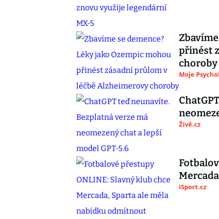
Zbavíme
přinést 
choroby
Moje Psycho
ChatGPT 
neomezen
Živě.cz
Fotbalov
Mercada,
iSport.cz