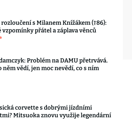
 rozloučení s Milanem Knížákem (†86):
vzpomínky přátel a záplava věnců
a
damczyk: Problém na DAMU přetrvává.
o něm vědí, jen moc nevědí, co s ním
asická corvette s dobrými jízdními
tmi? Mitsuoka znovu využije legendární