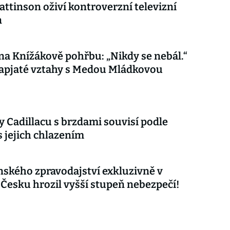
attinson oživí kontroverzní televizní
n
 na Knížákově pohřbu: „Nikdy se nebál.“
apjaté vztahy s Medou Mládkovou
 Cadillacu s brzdami souvisí podle
s jejich chlazením
nského zpravodajství exkluzivně v
 Česku hrozil vyšší stupeň nebezpečí!