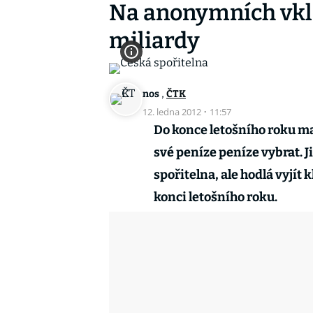
Na anonymních vkla
miliardy
,
nos
ČTK
12. ledna 2012
·
11:57
Do konce letošního roku ma
své peníze peníze vybrat. 
spořitelna, ale hodlá vyjít 
konci letošního roku.