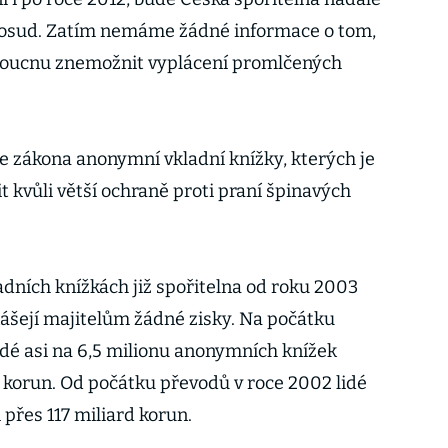
posud. Zatím nemáme žádné informace o tom,
udoucnu znemožnit vyplácení promlčených
e zákona anonymní vkladní knížky, kterých je
t kvůli větší ochraně proti praní špinavých
ních knížkách již spořitelna od roku 2003
nášejí majitelům žádné zisky. Na počátku
idé asi na 6,5 milionu anonymních knížek
 korun. Od počátku převodů v roce 2002 lidé
 přes 117 miliard korun.