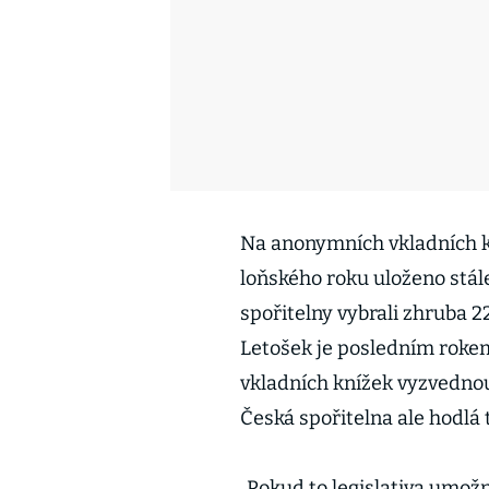
Na anonymních vkladních kn
loňského roku uloženo stále
spořitelny vybrali zhruba 2
Letošek je posledním rokem
vkladních knížek vyzvedno
Česká spořitelna ale hodlá 
„Pokud to legislativa umožn