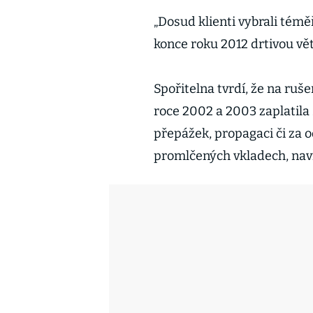
„Dosud klienti vybrali tém
konce roku 2012 drtivou vět
Spořitelna tvrdí, že na ruš
roce 2002 a 2003 zaplatila
přepážek, propagaci či za o
promlčených vkladech, naví