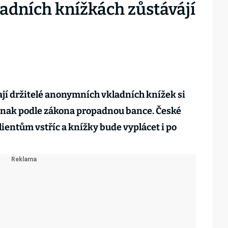
dních knížkách zůstávájí
jí držitelé anonymních vkladních knížek si
Jinak podle zákona propadnou bance. České
klientům vstříc a knížky bude vyplácet i po