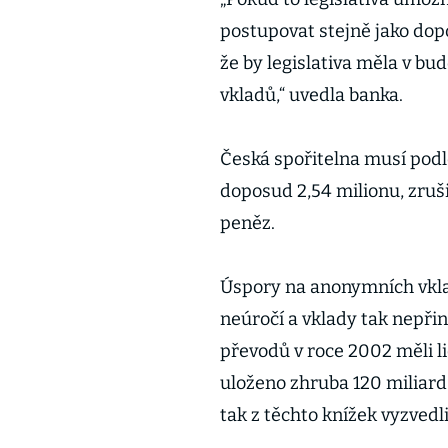
postupovat stejně jako do
že by legislativa měla v b
vkladů,“ uvedla banka.
Česká spořitelna musí podl
doposud 2,54 milionu, zruši
peněz.
Úspory na anonymních vklad
neúročí a vklady tak nepři
převodů v roce 2002 měli l
uloženo zhruba 120 miliard
tak z těchto knížek vyzvedli