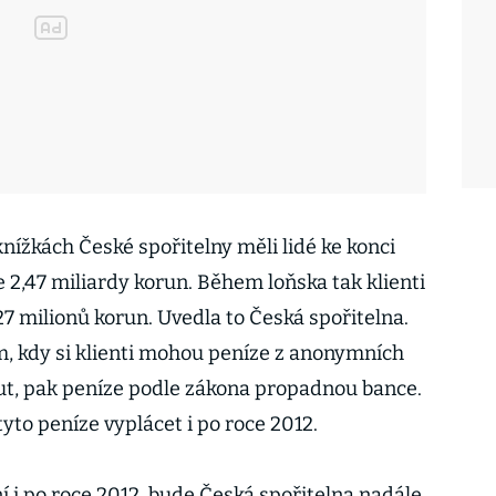
ížkách České spořitelny měli lidé ke konci
 2,47 miliardy korun. Během loňska tak klienti
27 milionů korun. Uvedla to Česká spořitelna.
, kdy si klienti mohou peníze z anonymních
ut, pak peníze podle zákona propadnou bance.
tyto peníze vyplácet i po roce 2012.
í i po roce 2012, bude Česká spořitelna nadále