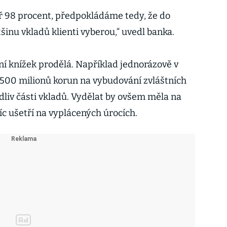
ěř 98 procent, předpokládáme tedy, že do
šinu vkladů klienti vyberou,“ uvedl banka.
ení knížek prodělá. Například jednorázově v
 500 milionů korun na vybudování zvláštních
dliv části vkladů. Vydělat by ovšem měla na
c ušetří na vyplácených úrocích.