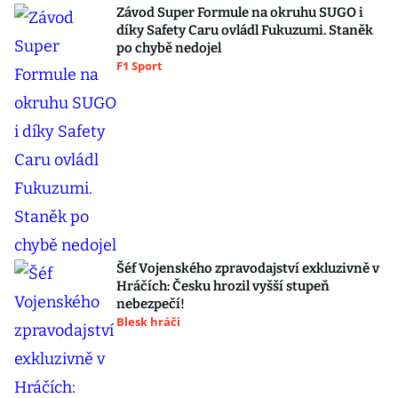
Závod Super Formule na okruhu SUGO i
díky Safety Caru ovládl Fukuzumi. Staněk
po chybě nedojel
F1 Sport
Šéf Vojenského zpravodajství exkluzivně v
Hráčích: Česku hrozil vyšší stupeň
nebezpečí!
Blesk hráči