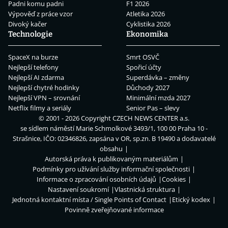
Padni komu padni
F1 2026
Výpověď z práce vzor
Atletika 2026
Divoký kačer
Cyklistika 2026
Technologie
Ekonomika
SpaceX na burze
Smrt OSVČ
Nejlepší telefony
Spořicí účty
Nejlepší AI zdarma
Superdávka – změny
Nejlepší chytré hodinky
Důchody 2027
Nejlepší VPN – srovnání
Minimální mzda 2027
Netflix filmy a seriály
Senior Pas – slevy
© 2001 - 2026 Copyright
CZECH NEWS CENTER a.s.
se sídlem náměstí Marie Schmolkové 3493/1, 100 00 Praha 10 -
Strašnice, IČO: 02346826, zapsána v OR, sp.zn. B 19490 a dodavatelé
obsahu
Autorská práva k publikovaným materiálům
Podmínky pro užívání služby informační společnosti
Informace o zpracování osobních údajů
Cookies
Nastavení soukromí
Vlastnická struktura
Jednotná kontaktní místa / Single Points of Contact
Etický kodex
Povinně zveřejňované informace