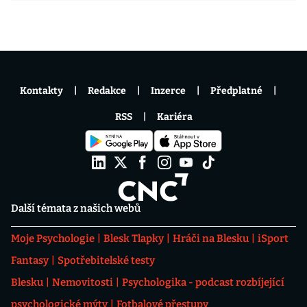
Kontakty
Redakce
Inzerce
Předplatné
RSS
Kariéra
Další témata z našich webů
Moje Psychologie
Blesk Tlapky
Hráči na Blesku
iSport
Fantasy
Spotřebitelské testy
Blesku
Nemovitosti
Psychologika - podcast rozbíjející
psychologické mýty
Fotbalové přestupy