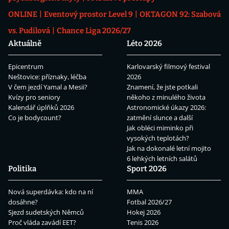
ONLINE
Eventový prostor Level 9
OKTAGON 92: Szabová
vs. Pudilová
Chance Liga 2026/27
Aktuálně
Léto 2026
Epicentrum
Karlovarský filmový festival
Neštovice: příznaky, léčba
2026
V čem jezdí Yamal a Mesii?
Znamení, že jste potkali
Kvízy pro seniory
někoho z minulého života
Kalendář úplňků 2026
Astronomické úkazy 2026:
Co je bodycount?
zatmění slunce a další
Jak obléci miminko při
vysokých teplotách?
Jak na dokonalé letní mojito
6 lehkých letních salátů
Politika
Sport 2026
Nová superdávka: kdo na ní
MMA
dosáhne?
Fotbal 2026/27
Sjezd sudetských Němců
Hokej 2026
Proč vláda zavádí EET?
Tenis 2026