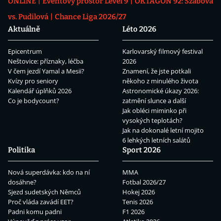
ONLINE
Eventový prostor Level 9
OKTAGON 92: Szabová
vs. Pudilová
Chance Liga 2026/27
Aktuálně
Léto 2026
Epicentrum
Karlovarský filmový festival
Neštovice: příznaky, léčba
2026
V čem jezdí Yamal a Mesii?
Znamení, že jste potkali
Kvízy pro seniory
někoho z minulého života
Kalendář úplňků 2026
Astronomické úkazy 2026:
Co je bodycount?
zatmění slunce a další
Jak obléci miminko při
vysokých teplotách?
Jak na dokonalé letní mojito
6 lehkých letních salátů
Politika
Sport 2026
Nová superdávka: kdo na ní
MMA
dosáhne?
Fotbal 2026/27
Sjezd sudetských Němců
Hokej 2026
Proč vláda zavádí EET?
Tenis 2026
Padni komu padni
F1 2026