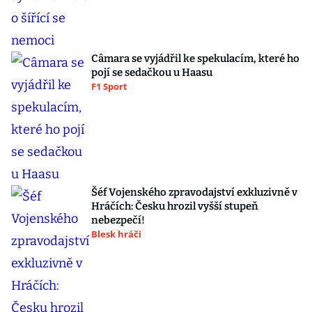
Câmara se vyjádřil ke spekulacím, které ho
pojí se sedačkou u Haasu
F1 Sport
Šéf Vojenského zpravodajství exkluzivně v
Hráčích: Česku hrozil vyšší stupeň
nebezpečí!
Blesk hráči