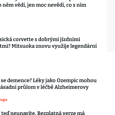
o něm vědí, jen moc nevědí, co s ním
asická corvette s dobrými jízdními
tmi? Mitsuoka znovu využije legendární
 se demence? Léky jako Ozempic mohou
zásadní průlom v léčbě Alzheimerovy
logie
teď neunavíte. Bezplatná verze má