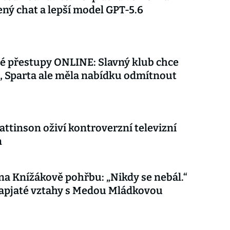
ý chat a lepší model GPT-5.6
é přestupy ONLINE: Slavný klub chce
 Sparta ale měla nabídku odmítnout
attinson oživí kontroverzní televizní
n
 na Knížákově pohřbu: „Nikdy se nebál.“
apjaté vztahy s Medou Mládkovou