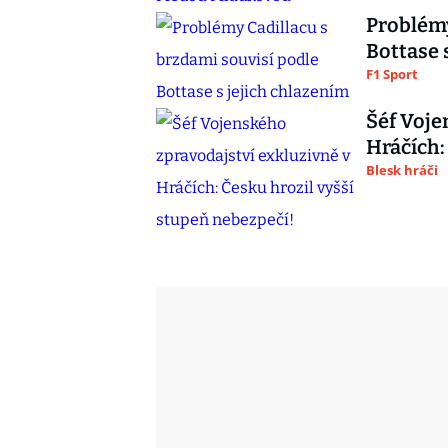
Problémy
Bottase 
F1 Sport
Šéf Voje
Hráčích:
Blesk hráči