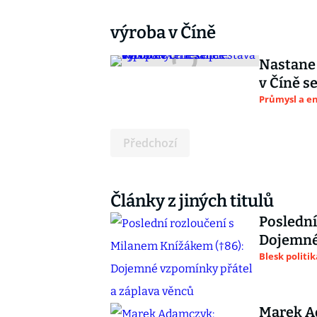
výroba v Číně
Nastane 
v Číně s
Průmysl a e
Předchozí
Články z jiných titulů
Poslední
Dojemné 
Blesk politik
Marek A