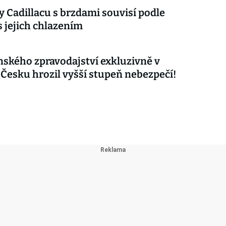
 Cadillacu s brzdami souvisí podle
s jejich chlazením
nského zpravodajství exkluzivně v
 Česku hrozil vyšší stupeň nebezpečí!