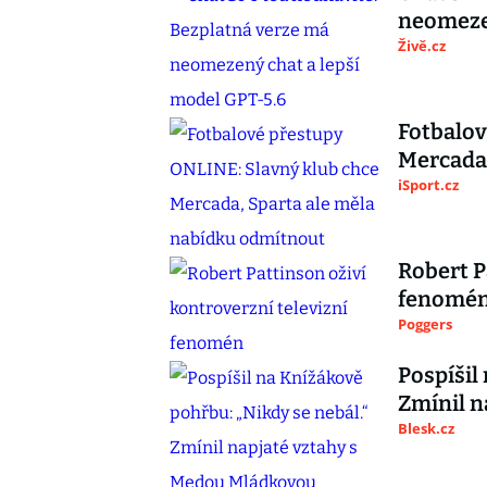
neomezen
Živě.cz
Fotbalov
Mercada,
iSport.cz
Robert P
fenomé
Poggers
Pospíšil
Zmínil n
Blesk.cz