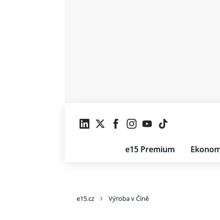
e15 Premium
Ekonom
e15.cz
Výroba v Číně