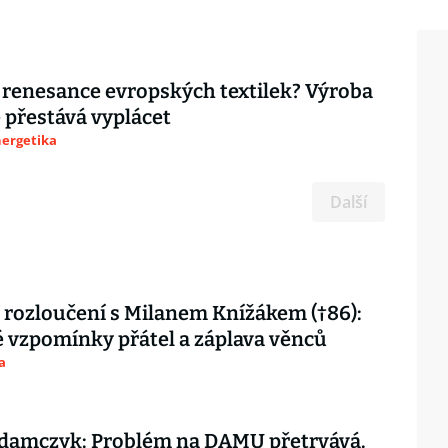
renesance evropských textilek? Výroba
e přestává vyplácet
nergetika
Další
 rozloučení s Milanem Knížákem (†86):
vzpomínky přátel a záplava věnců
a
damczyk: Problém na DAMU přetrvává.