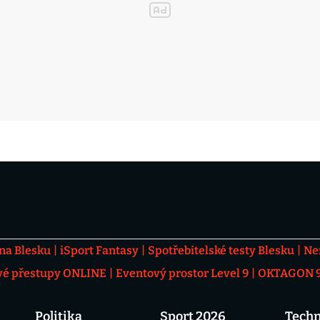
 na Blesku
iSport Fantasy
Spotřebitelské testy Blesku
Ne
vé přestupy ONLINE
Eventový prostor Level 9
OKTAGON 92
Politika
Sport 2026
Techn